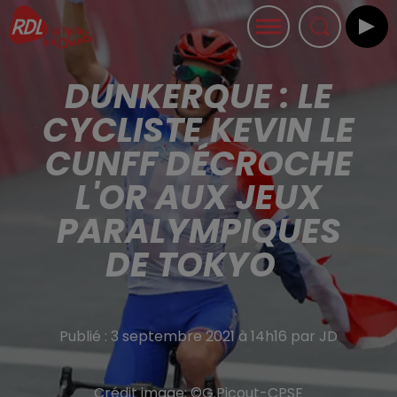
DUNKERQUE : LE
CYCLISTE KEVIN LE
CUNFF DÉCROCHE
L'OR AUX JEUX
PARALYMPIQUES
DE TOKYO
Publié : 3 septembre 2021 à 14h16 par JD
Crédit image:
©G.Picout-CPSF