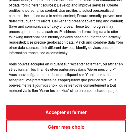
of data from different sources; Develop and improve services; Create
profiles to personalise content; Use profiles to select personalised
content; Use limited data to select content; Ensure security, prevent and
detect fraud, and fix errors; Deliver and present advertising and content;
Save and communicate privacy choices. These technologies may
La France aussi a décroché deux nouvelles médailles
process personal data such as IP address and browsing data to offer
d’or en tennis et en tennis de table. En bref, une très
following functionalities: Identify devices based on information actively
requested; Use precise geolocation data; Match and combine data from
bonne journée pour la France !
other data sources; Link different devices; Identify devices based on
information transmitted automatically.
Vous pouvez accepter en cliquant sur "Accepter et fermer", ou affiner en
sélectionnant les finalités et/ou partenaires dans "Gérer mes choix".
FIL D'ACTUS
Vous pouvez également refuser en cliquant sur "Continuer sans
accepter". Vos préférences ne s'appliqueront que pour ce site. Vous
pouvez mettre à jour vos choix, ou retirer votre consentement à tout
moment via le lien "Gérer les cookies" situé en bas de chaque page.
Accepter et fermer
Gérer mes choix
15 juillet 2026