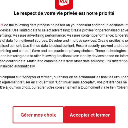
nt blessé, avec un pronostic vital engagé. Plusieurs de ses
13h00 - 16h00
Le respect de votre vie privée est notre priorité
LES APRÈS-MIDI QUI CHANTENT
sieurs endroits.
ers
do the following data processing based on your consent and/or our legitimate int
opéré, tout s’est bien passé et il semble bien supporter
device; Use limited data to select advertising; Create profiles for personalised adver
able de se nourrir seul, il est donc nourri par sonde
vertising; Measure advertising performance; Measure content performance; Unders
 réseaux sociaux. Les soins, en revanche, seront longs, et
ns of data from different sources; Develop and improve services; Create profiles to 
alised content; Use limited data to select content; Ensure security, prevent and detect
ertising and content; Save and communicate privacy choices. These technologies
and browsing data to offer following functionalities: Identify devices based on infor
rement. La plus âgée, à peine majeure a été placée sous
eolocation data; Match and combine data from other data sources; Link different de
r actes de cruauté envers un animal, vol et violences et
nsmitted automatically.
. Les 2 autres mineures ont rendez-vous devant un tribunal
cliquant sur "Accepter et fermer", ou affiner en sélectionnant les finalités et/ou pa
 également refuser en cliquant sur "Continuer sans accepter". Vos préférences ne 
aider la famille à financer les soins de Leetchi.
tre à jour vos choix, ou retirer votre consentement à tout moment via le lien "Gérer 
Gérer mes choix
Accepter et fermer