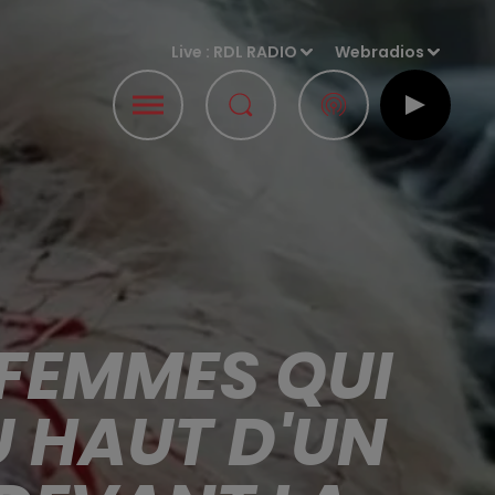
Live :
RDL RADIO
Webradios
 FEMMES QUI
U HAUT D'UN