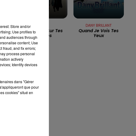
16h00 - 19h00
LE JUKEBOX RDL
ADAMO
DANY BRILLANT
erest: Store and/or
Mes Mains Sur Tes
Quand Je Vois Tes
tising; Use profiles to
Hanches
Yeux
tand audiences through
personalise content; Use
 fraud, and fix errors;
 may process personal
mation actively
vices; Identify devices
rtenaires dans "Gérer
s'appliqueront que pour
les cookies" situé en