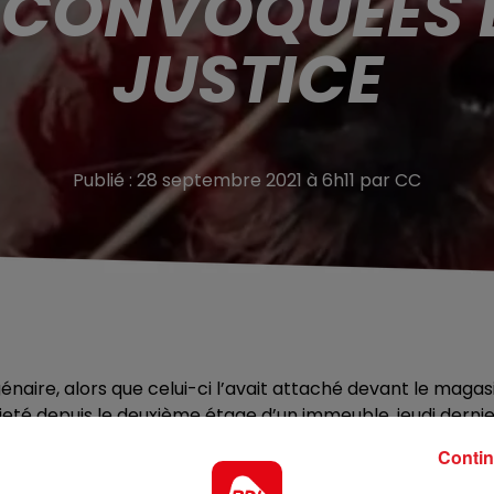
 CONVOQUÉES 
JUSTICE
Publié : 28 septembre 2021 à 6h11 par CC
agénaire, alors que celui-ci l’avait attaché devant le magas
nt jeté depuis le deuxième étage d’un immeuble, jeudi derni
oursuite des trois jeunes filles, et avait trouvé
Contin
hien avait été jeté par la fenêtre alors que le maître de