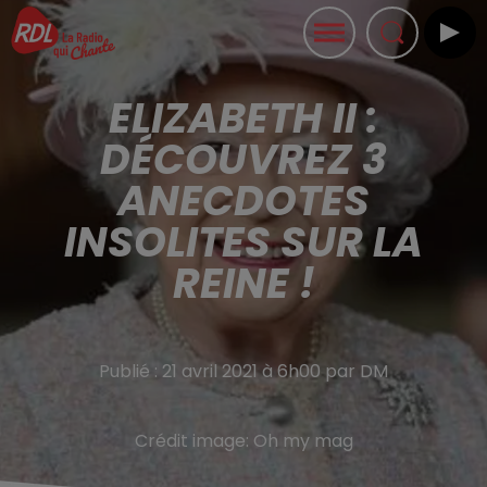
ELIZABETH II :
DÉCOUVREZ 3
ANECDOTES
INSOLITES SUR LA
REINE !
Publié : 21 avril 2021 à 6h00 par DM
Crédit image:
Oh my mag