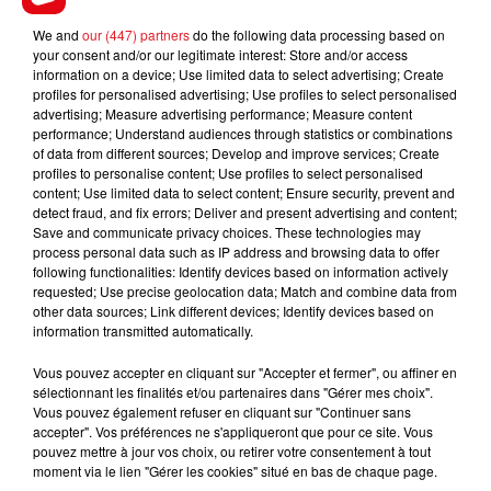
Elizabeth II a toujours été à l'aise avec la technologie.
We and
our (447) partners
do the following data processing based on
Elle a envoyé son premier e-mail en 1976, depuis une
your consent and/or our legitimate interest: Store and/or access
base militaire, bien avant l’arrivée d’internet dans tous
information on a device; Use limited data to select advertising; Create
profiles for personalised advertising; Use profiles to select personalised
les foyers.
advertising; Measure advertising performance; Measure content
performance; Understand audiences through statistics or combinations
Sur les réseaux sociaux, la reine a envoyé son premier
of data from different sources; Develop and improve services; Create
tweet en 2014, et a posté sa première photo
profiles to personalise content; Use profiles to select personalised
instagram en
2019.
content; Use limited data to select content; Ensure security, prevent and
detect fraud, and fix errors; Deliver and present advertising and content;
Save and communicate privacy choices. These technologies may
process personal data such as IP address and browsing data to offer
Elizabeth II passionne toujours les Français depuis le
following functionalities: Identify devices based on information actively
début de son règne et les obsèques de son mari ont
requested; Use precise geolocation data; Match and combine data from
other data sources; Link different devices; Identify devices based on
été suivi en France par près de 6 millions de
information transmitted automatically.
personnes le weekend dernier.
Vous pouvez accepter en cliquant sur "Accepter et fermer", ou affiner en
On souhaite un très bel anniversaire à « The Queen »
sélectionnant les finalités et/ou partenaires dans "Gérer mes choix".
!
Vous pouvez également refuser en cliquant sur "Continuer sans
accepter". Vos préférences ne s'appliqueront que pour ce site. Vous
pouvez mettre à jour vos choix, ou retirer votre consentement à tout
moment via le lien "Gérer les cookies" situé en bas de chaque page.