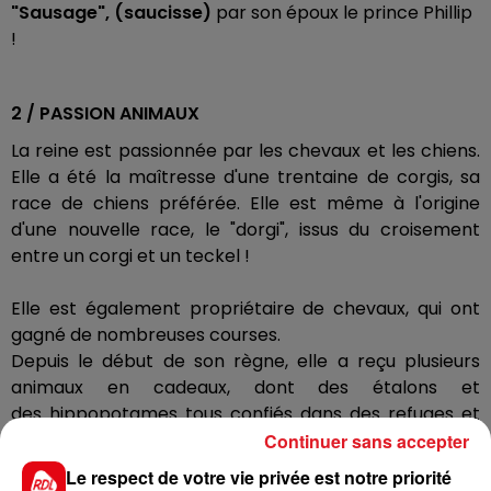
"Sausage", (saucisse)
par son époux le prince Phillip
!
2 / PASSION ANIMAUX
La reine est passionnée par les chevaux et les chiens.
Elle a été la maîtresse d'une trentaine de corgis, sa
race de chiens préférée. Elle est même à l'origine
d'une nouvelle race, le "dorgi", issus du croisement
entre un corgi et un teckel !
Elle est également propriétaire de chevaux, qui ont
gagné de nombreuses courses.
Depuis le début de son règne, elle a reçu plusieurs
animaux en cadeaux, dont des étalons et
des hippopotames tous confiés dans des refuges et
au zoo de Londres.
Continuer sans accepter
Le respect de votre vie privée est notre priorité
3/ UNE REINE HIGH TECH