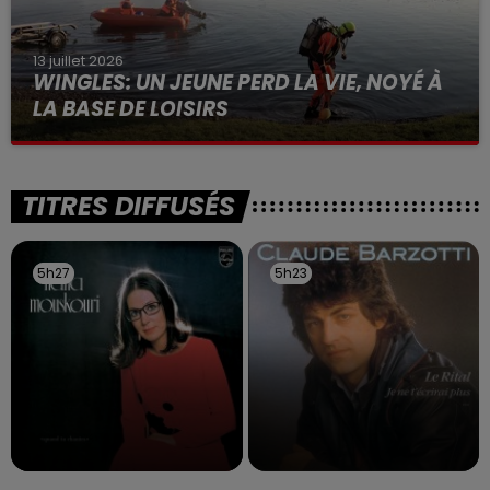
13 juillet 2026
WINGLES: UN JEUNE PERD LA VIE, NOYÉ À
LA BASE DE LOISIRS
La victime a coulé à pic
TITRES DIFFUSÉS
5h27
5h27
5h23
5h23