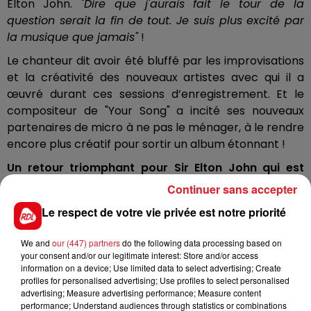
Elton John.
"Dire que j'aurais fait le tour de la
question serait la fin de tout. Je suis plus excité par
la musique que jamais"
!
Le chanteur dit avoir été bluffé par les improvisations
et la créativité des nouveaux artistes avec qui il a
œuvré durant ces sessions d’enregistrement. Et le
compositeur de "Your Song" a incité ses nouveaux
partenaires de micro à ne pas le ménager, à le rendre
encore plus créatif pour sortir un album étonnant !
Un retour triomphant pour Sir Elton John qui est
encore loin de la retraite !
Continuer sans accepter
Le respect de votre vie privée est notre priorité
We and
our (447) partners
do the following data processing based on
your consent and/or our legitimate interest: Store and/or access
information on a device; Use limited data to select advertising; Create
profiles for personalised advertising; Use profiles to select personalised
advertising; Measure advertising performance; Measure content
performance; Understand audiences through statistics or combinations