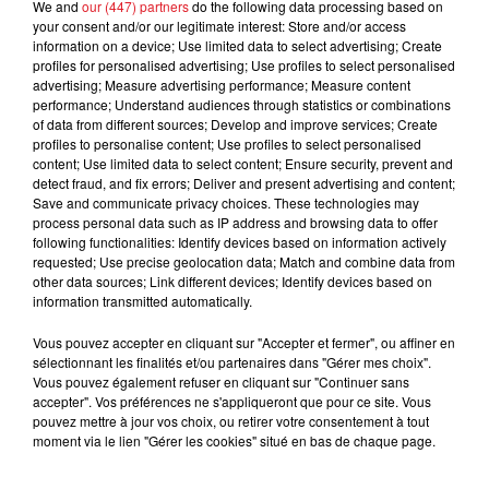
FIL D'ACTUS
We and
our (447) partners
do the following data processing based on
your consent and/or our legitimate interest: Store and/or access
information on a device; Use limited data to select advertising; Create
profiles for personalised advertising; Use profiles to select personalised
advertising; Measure advertising performance; Measure content
performance; Understand audiences through statistics or combinations
of data from different sources; Develop and improve services; Create
profiles to personalise content; Use profiles to select personalised
content; Use limited data to select content; Ensure security, prevent and
detect fraud, and fix errors; Deliver and present advertising and content;
Save and communicate privacy choices. These technologies may
15 juillet 2026
process personal data such as IP address and browsing data to offer
BÉTHUNE: ENQUÊTE POUR HOMICIDE
following functionalities: Identify devices based on information actively
requested; Use precise geolocation data; Match and combine data from
VOLONTAIRE EN COURS, APRÈS LA...
other data sources; Link different devices; Identify devices based on
Selon les premiers éléments, le logement servait
information transmitted automatically.
à des prostituées
Vous pouvez accepter en cliquant sur "Accepter et fermer", ou affiner en
sélectionnant les finalités et/ou partenaires dans "Gérer mes choix".
Vous pouvez également refuser en cliquant sur "Continuer sans
accepter". Vos préférences ne s'appliqueront que pour ce site. Vous
pouvez mettre à jour vos choix, ou retirer votre consentement à tout
moment via le lien "Gérer les cookies" situé en bas de chaque page.