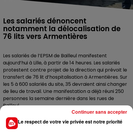
Les salariés dénoncent
notamment la délocalisation de
76 lits vers Armentières
Les salariés de l’EPSM de Bailleul manifestent
aujourd’hui à Lille, à partir de 14 heures. Les salariés
protestent contre projet de la direction qui prévoit le
transfert de 76 lit d’hospitalisation à Armentières. Sur
les 5 à 600 salariés du site, 35 devraient ainsi changer
de lieu de travail. Une manifestation a déjà réuni 250
personnes la semaine dernière dans les rues de
Bailleul.
Continuer sans accepter
Le respect de votre vie privée est notre priorité