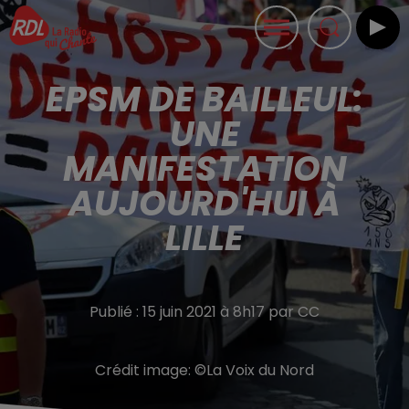
EPSM DE BAILLEUL:
UNE
MANIFESTATION
AUJOURD'HUI À
LILLE
Publié : 15 juin 2021 à 8h17 par CC
Crédit image:
©La Voix du Nord