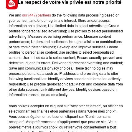
Le respect de votre vie privée est notre priorité
We and
our (447) partners
do the following data processing based on
your consent and/or our legitimate interest: Store and/or access
information on a device; Use limited data to select advertising; Create
FIL D'ACTUS
profiles for personalised advertising; Use profiles to select personalised
advertising; Measure advertising performance; Measure content
performance; Understand audiences through statistics or combinations
of data from different sources; Develop and improve services; Create
profiles to personalise content; Use profiles to select personalised
content; Use limited data to select content; Ensure security, prevent and
detect fraud, and fix errors; Deliver and present advertising and content;
Save and communicate privacy choices. These technologies may
process personal data such as IP address and browsing data to offer
following functionalities: Identify devices based on information actively
requested; Use precise geolocation data; Match and combine data from
15 juillet 2026
other data sources; Link different devices; Identify devices based on
BÉTHUNE: ENQUÊTE POUR HOMICIDE
information transmitted automatically.
VOLONTAIRE EN COURS, APRÈS LA...
Selon les premiers éléments, le logement servait
Vous pouvez accepter en cliquant sur "Accepter et fermer", ou affiner en
sélectionnant les finalités et/ou partenaires dans "Gérer mes choix".
à des prostituées
Vous pouvez également refuser en cliquant sur "Continuer sans
accepter". Vos préférences ne s'appliqueront que pour ce site. Vous
pouvez mettre à jour vos choix, ou retirer votre consentement à tout