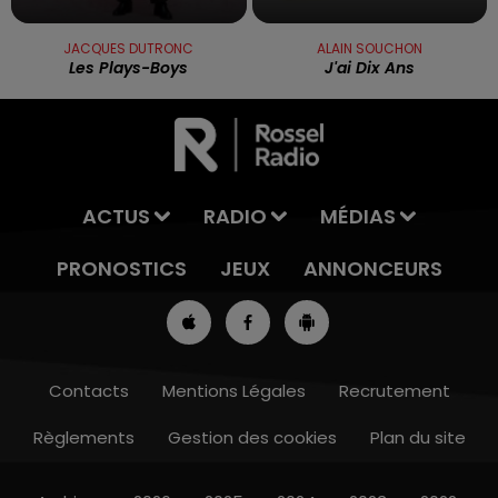
JACQUES DUTRONC
ALAIN SOUCHON
Les Plays-Boys
J'ai Dix Ans
ACTUS
RADIO
MÉDIAS
PRONOSTICS
JEUX
ANNONCEURS
Contacts
Mentions Légales
Recrutement
Règlements
Gestion des cookies
Plan du site
13h00 - 16h00
LES APRÈS-MIDI QUI CHANTENT