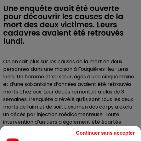
Une enquête avait été ouverte
pour découvrir les causes de la
mort des deux victimes. Leurs
cadavres avaient été retrouvés
lundi.
On en sait plus sur les causes de la mort de deux
personnes dans une maison à Fouquières-lez-Lens
lundi. Un homme et sa sœur, âgés d’une cinquantaine
et d’une soixantaine d’années avaient été retrouvés
morts chez eux. Leur décès remontait à plus de 3
semaines. L’enquête a révélé qu’ils sont tous les deux
morts de faim et de soif. L’examen des corps a exclu
un décès par injection médicamenteuse. Toute
intervention d’un tiers a également été écartée.
Continuer sans accepter
Le frère souffrait de problèmes de santé, notamment
d’une infection pulmonaire importante.