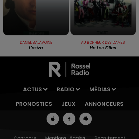
DANIEL BALAVOINE
AU BONHEUR DES DAMES
L'aziza
Ho Les Filles
ACTUS
RADIO
MÉDIAS
PRONOSTICS
JEUX
ANNONCEURS
Contacts
Mentions Légales
Recrutement