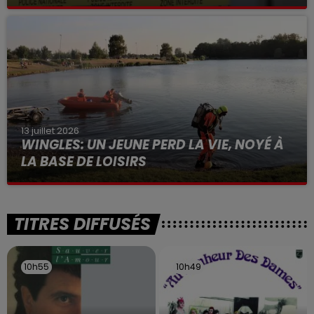
Selon les premiers éléments, le logement servait
à des prostituées
13 juillet 2026
WINGLES: UN JEUNE PERD LA VIE, NOYÉ À
LA BASE DE LOISIRS
La victime a coulé à pic
TITRES DIFFUSÉS
10h55
10h55
10h49
10h49