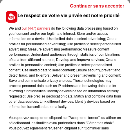
suis devenue sourde d'une oreille et j'ai la tête
Continuer sans accepter
asséchée - gorge, nez, bouche -, je ne pourrais
Le respect de votre vie privée est notre priorité
jamais rechanter
» déclare Françoise Hardy, qui s'est
fait une raison.
We and
our (447) partners
do the following data processing based on
your consent and/or our legitimate interest: Store and/or access
information on a device; Use limited data to select advertising; Create
profiles for personalised advertising; Use profiles to select personalised
advertising; Measure advertising performance; Measure content
performance; Understand audiences through statistics or combinations
of data from different sources; Develop and improve services; Create
profiles to personalise content; Use profiles to select personalised
content; Use limited data to select content; Ensure security, prevent and
detect fraud, and fix errors; Deliver and present advertising and content;
Save and communicate privacy choices. These technologies may
process personal data such as IP address and browsing data to offer
following functionalities: Identify devices based on information actively
requested; Use precise geolocation data; Match and combine data from
other data sources; Link different devices; Identify devices based on
information transmitted automatically.
Vous pouvez accepter en cliquant sur "Accepter et fermer", ou affiner en
sélectionnant les finalités et/ou partenaires dans "Gérer mes choix".
Heureusement, ses textes restent éternels et
Vous pouvez également refuser en cliquant sur "Continuer sans