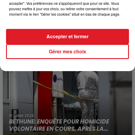
accepter". Vos préférences ne s'appliqueront que pour ce site. Vous
inscrits dans le patrimoine de la scène musicale
pouvez mettre à jour vos choix, ou retirer votre consentement à tout
Francaise. Pour découvrir ou (re)découvrir ses
moment via le lien "Gérer les cookies" situé en bas de chaque page.
textes, procurez-vous au plus vite « chansons sur
toi et nous » disponible dans toutes les librairies.
Accepter et fermer
Gérer mes choix
FIL D'ACTUS
15 juillet 2026
BÉTHUNE: ENQUÊTE POUR HOMICIDE
VOLONTAIRE EN COURS, APRÈS LA...