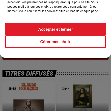
à des prostituées
accepter". Vos préférences ne s'appliqueront que pour ce site. Vous
pouvez mettre à jour vos choix, ou retirer votre consentement à tout
moment via le lien "Gérer les cookies" situé en bas de chaque page.
Accepter et fermer
13 juillet 2026
Gérer mes choix
WINGLES: UN JEUNE PERD LA VIE, NOYÉ À
LA BASE DE LOISIRS
La victime a coulé à pic
TITRES DIFFUSÉS
3h48
3h48
3h44
3h44