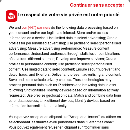
Continuer sans accepter
numéro spécial est aussi mis en place dans
l'académie de lille, et accessible du lundi au vendredi,
Le respect de votre vie privée est notre priorité
de 9h à 17h: C'est le 0 800 59 11 11
We and
our (447) partners
do the following data processing based on
your consent and/or our legitimate interest: Store and/or access
information on a device; Use limited data to select advertising; Create
profiles for personalised advertising; Use profiles to select personalised
FIL D'ACTUS
advertising; Measure advertising performance; Measure content
performance; Understand audiences through statistics or combinations
of data from different sources; Develop and improve services; Create
profiles to personalise content; Use profiles to select personalised
content; Use limited data to select content; Ensure security, prevent and
detect fraud, and fix errors; Deliver and present advertising and content;
Save and communicate privacy choices. These technologies may
process personal data such as IP address and browsing data to offer
following functionalities: Identify devices based on information actively
requested; Use precise geolocation data; Match and combine data from
other data sources; Link different devices; Identify devices based on
15 juillet 2026
information transmitted automatically.
BÉTHUNE: ENQUÊTE POUR HOMICIDE
VOLONTAIRE EN COURS, APRÈS LA...
Vous pouvez accepter en cliquant sur "Accepter et fermer", ou affiner en
sélectionnant les finalités et/ou partenaires dans "Gérer mes choix".
Selon les premiers éléments, le logement servait
Vous pouvez également refuser en cliquant sur "Continuer sans