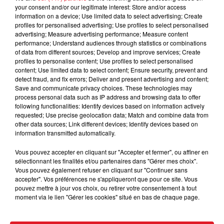
your consent and/or our legitimate interest: Store and/or access
information on a device; Use limited data to select advertising; Create
profiles for personalised advertising; Use profiles to select personalised
advertising; Measure advertising performance; Measure content
performance; Understand audiences through statistics or combinations
of data from different sources; Develop and improve services; Create
profiles to personalise content; Use profiles to select personalised
content; Use limited data to select content; Ensure security, prevent and
detect fraud, and fix errors; Deliver and present advertising and content;
Save and communicate privacy choices. These technologies may
15 juillet 2026
process personal data such as IP address and browsing data to offer
BÉTHUNE: ENQUÊTE POUR HOMICIDE
following functionalities: Identify devices based on information actively
VOLONTAIRE EN COURS, APRÈS LA...
requested; Use precise geolocation data; Match and combine data from
Selon les premiers éléments, le logement servait
other data sources; Link different devices; Identify devices based on
information transmitted automatically.
à des prostituées
Vous pouvez accepter en cliquant sur "Accepter et fermer", ou affiner en
sélectionnant les finalités et/ou partenaires dans "Gérer mes choix".
Vous pouvez également refuser en cliquant sur "Continuer sans
accepter". Vos préférences ne s'appliqueront que pour ce site. Vous
pouvez mettre à jour vos choix, ou retirer votre consentement à tout
moment via le lien "Gérer les cookies" situé en bas de chaque page.
13 juillet 2026