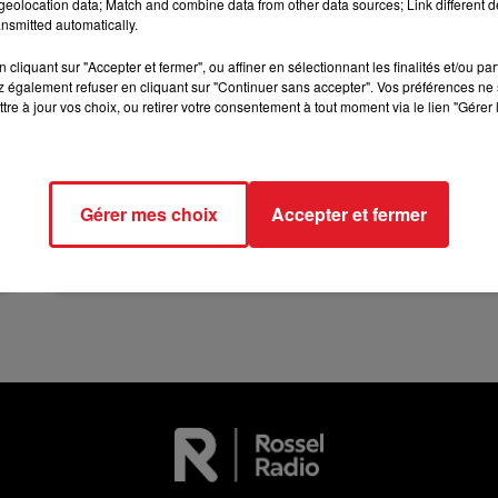
eolocation data; Match and combine data from other data sources; Link different de
11h00 - 12h00
nsmitted automatically.
SUR UN AIR D'ACCORDÉON
cliquant sur "Accepter et fermer", ou affiner en sélectionnant les finalités et/ou pa
 également refuser en cliquant sur "Continuer sans accepter". Vos préférences ne 
tre à jour vos choix, ou retirer votre consentement à tout moment via le lien "Gérer 
13 juillet 2026
Gérer mes choix
Accepter et fermer
WINGLES: UN JEUNE PERD LA VIE, NOYÉ À
LA BASE DE LOISIRS
La victime a coulé à pic