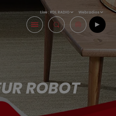
Live :
RDL RADIO
Webradios
EUR ROBOT