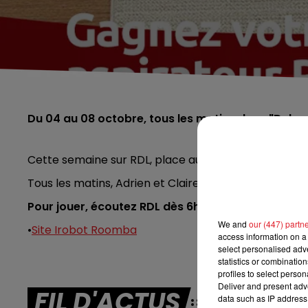
Du 04 au 08 octobre, tous les matins dans "Debout
Cette semaine sur RDL, place au grand ménage d'a
Tous les matins, Adrien et Claire vous offrent votr
Pour jouer, écoutez RDL dès 6h et inscrivez-vous
We and
our (447) partn
•
Site Irobot Roomba
access information on a 
select personalised ad
statistics or combinatio
profiles to select person
Deliver and present adv
FIL D'ACTUS
data such as IP address 