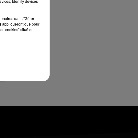
vices; Identify devices
8h00 - 10h00
RDL WEEK-END
rtenaires dans "Gérer
s'appliqueront que pour
les cookies" situé en