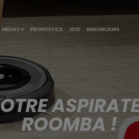
MÉDIAS
PRONOSTICS
JEUX
ANNONCEURS
OTRE ASPIRAT
ROOMBA !