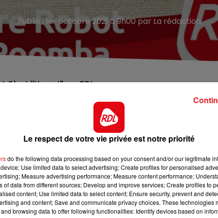
Publié : 1er octobre 2021 à 9h00 par La rédaction
 C'est l'Heure!" sur RDL
Contin
utomne !
e aspirateur robot ROOMBA pour nettoyer sans effort !
Le respect de votre vie privée est notre priorité
 au 0892 12 8000
ers
do the following data processing based on your consent and/or our legitimate int
device; Use limited data to select advertising; Create profiles for personalised adver
vertising; Measure advertising performance; Measure content performance; Unders
ns of data from different sources; Develop and improve services; Create profiles to 
alised content; Use limited data to select content; Ensure security, prevent and detect
ertising and content; Save and communicate privacy choices. These technologies
and browsing data to offer following functionalities: Identify devices based on infor