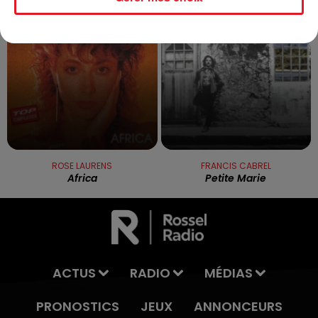
17h53
17h53
17h44
17h44
ROSE LAURENS
FRANCIS CABREL
Africa
Petite Marie
ACTUS
RADIO
MÉDIAS
PRONOSTICS
JEUX
ANNONCEURS