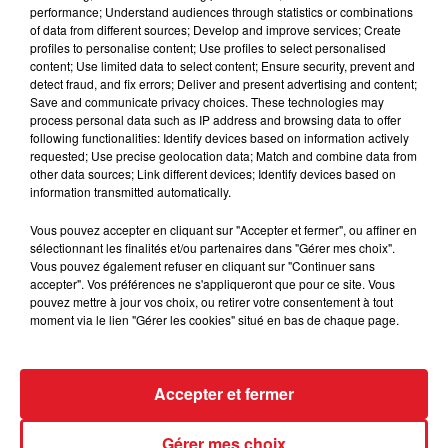
performance; Understand audiences through statistics or combinations
of data from different sources; Develop and improve services; Create
15 juillet 2026
profiles to personalise content; Use profiles to select personalised
BÉTHUNE: ENQUÊTE POUR HOMICIDE
content; Use limited data to select content; Ensure security, prevent and
VOLONTAIRE EN COURS, APRÈS LA...
detect fraud, and fix errors; Deliver and present advertising and content;
Selon les premiers éléments, le logement servait
Save and communicate privacy choices. These technologies may
process personal data such as IP address and browsing data to offer
à des prostituées
following functionalities: Identify devices based on information actively
requested; Use precise geolocation data; Match and combine data from
other data sources; Link different devices; Identify devices based on
information transmitted automatically.
Vous pouvez accepter en cliquant sur "Accepter et fermer", ou affiner en
sélectionnant les finalités et/ou partenaires dans "Gérer mes choix".
Vous pouvez également refuser en cliquant sur "Continuer sans
13 juillet 2026
accepter". Vos préférences ne s'appliqueront que pour ce site. Vous
WINGLES: UN JEUNE PERD LA VIE, NOYÉ À
pouvez mettre à jour vos choix, ou retirer votre consentement à tout
moment via le lien "Gérer les cookies" situé en bas de chaque page.
LA BASE DE LOISIRS
La victime a coulé à pic
Accepter et fermer
TITRES DIFFUSÉS
Gérer mes choix