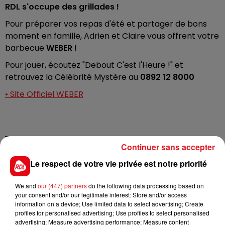
RDL s'occupe des grillades !
Pour préparer vos repas d'été et partager de bons
moment en famille, Adrien et Claire vous offrent votre
barbecue
WEBER !
Pour jouer, écoutez "Debout C'est l'Heure !" et
retrouvez la Célébrité Mystère au
0892 12 8000
• Site Officiel WEBER
FIL D'ACTUS
Continuer sans accepter
Le respect de votre vie privée est notre priorité
We and
our (447) partners
do the following data processing based on
your consent and/or our legitimate interest: Store and/or access
information on a device; Use limited data to select advertising; Create
profiles for personalised advertising; Use profiles to select personalised
advertising; Measure advertising performance; Measure content