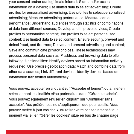
your consent and/or our legitimate interest: Store and/or access
information on a device; Use limited data to select advertising; Create
profiles for personalised advertising; Use profiles to select personalised
advertising; Measure advertising performance; Measure content
performance; Understand audiences through statistics or combinations
of data from different sources; Develop and improve services; Create
profiles to personalise content; Use profiles to select personalised
content; Use limited data to select content; Ensure security, prevent and
15 juillet 2026
detect fraud, and fix errors; Deliver and present advertising and content;
BÉTHUNE: ENQUÊTE POUR HOMICIDE
Save and communicate privacy choices. These technologies may
process personal data such as IP address and browsing data to offer
VOLONTAIRE EN COURS, APRÈS LA...
following functionalities: Identify devices based on information actively
Selon les premiers éléments, le logement servait
requested; Use precise geolocation data; Match and combine data from
à des prostituées
other data sources; Link different devices; Identify devices based on
information transmitted automatically.
Vous pouvez accepter en cliquant sur "Accepter et fermer", ou affiner en
sélectionnant les finalités et/ou partenaires dans "Gérer mes choix".
Vous pouvez également refuser en cliquant sur "Continuer sans
accepter". Vos préférences ne s'appliqueront que pour ce site. Vous
pouvez mettre à jour vos choix, ou retirer votre consentement à tout
moment via le lien "Gérer les cookies" situé en bas de chaque page.
13 juillet 2026
WINGLES: UN JEUNE PERD LA VIE, NOYÉ À
LA BASE DE LOISIRS