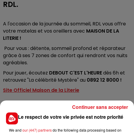
RDL.
A l'occasion de la journée du sommeil, RDL vous offre
votre matelas et vos oreillers avec
MAISON DE LA
LITERIE !
Pour vous : détente, sommeil profond et réparateur
grâce à ses 7 zones de confort qui rendront vos nuits
agréables.
Pour jouer, écoutez
DEBOUT C'EST L'HEURE
dès 6h et
retrouvez "La célébrité Mystère" au
0892 12 8000 !
Site Officiel Maison de la Literie
Continuer sans accepter
Le respect de votre vie privée est notre priorité
FIL D'ACTUS
We and
our (447) partners
do the following data processing based on