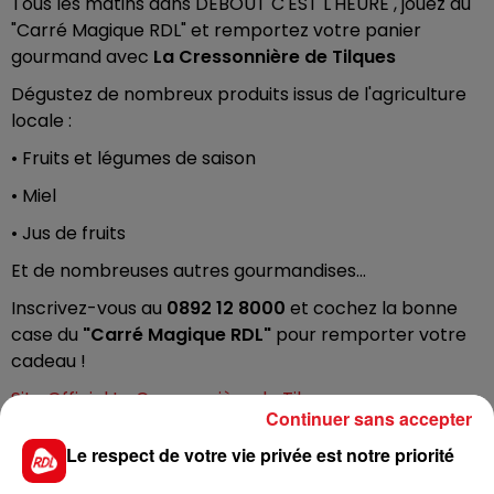
Tous les matins dans DEBOUT C'EST L'HEURE , jouez au
"Carré Magique RDL" et remportez votre panier
gourmand avec
La Cressonnière de Tilques
Dégustez de nombreux produits issus de l'agriculture
locale :
• Fruits et légumes de saison
• Miel
• Jus de fruits
Et de nombreuses autres gourmandises...
Inscrivez-vous au
0892 12 8000
et cochez la bonne
case du
"Carré Magique RDL"
pour remporter votre
cadeau !
Site Officiel La Cressonnière de Tilques
Continuer sans accepter
Le respect de votre vie privée est notre priorité