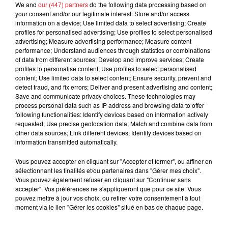
FIL D'ACTUS
We and
our (447) partners
do the following data processing based on
your consent and/or our legitimate interest: Store and/or access
information on a device; Use limited data to select advertising; Create
profiles for personalised advertising; Use profiles to select personalised
advertising; Measure advertising performance; Measure content
performance; Understand audiences through statistics or combinations
of data from different sources; Develop and improve services; Create
profiles to personalise content; Use profiles to select personalised
content; Use limited data to select content; Ensure security, prevent and
detect fraud, and fix errors; Deliver and present advertising and content;
Save and communicate privacy choices. These technologies may
15 juillet 2026
process personal data such as IP address and browsing data to offer
BÉTHUNE: ENQUÊTE POUR HOMICIDE
following functionalities: Identify devices based on information actively
requested; Use precise geolocation data; Match and combine data from
VOLONTAIRE EN COURS, APRÈS LA...
other data sources; Link different devices; Identify devices based on
Selon les premiers éléments, le logement servait
information transmitted automatically.
à des prostituées
Vous pouvez accepter en cliquant sur "Accepter et fermer", ou affiner en
sélectionnant les finalités et/ou partenaires dans "Gérer mes choix".
Vous pouvez également refuser en cliquant sur "Continuer sans
accepter". Vos préférences ne s'appliqueront que pour ce site. Vous
pouvez mettre à jour vos choix, ou retirer votre consentement à tout
moment via le lien "Gérer les cookies" situé en bas de chaque page.