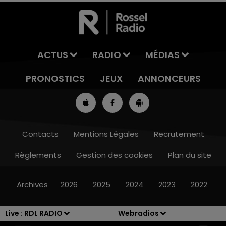
ACTUS
RADIO
MÉDIAS
PRONOSTICS
JEUX
ANNONCEURS
Contacts
Mentions Légales
Recrutement
Règlements
Gestion des cookies
Plan du site
13h00 - 16h00
LES APRÈS-MIDI QUI CHANTENT
Archives
2026
2025
2024
2023
2022
Live :
RDL RADIO
Webradios