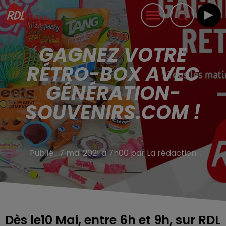
GAGNEZ VOTRE
RÉTRO-BOX AVEC
GÉNÉRATION-
SOUVENIRS.COM !
Publié : 7 mai 2021 à 7h00 par La rédaction
Dès le10 Mai, entre 6h et 9h, sur RDL