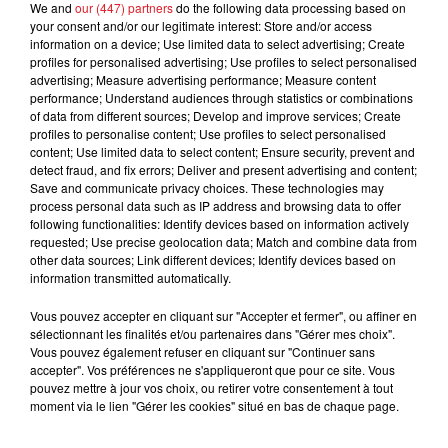
We and
our (447) partners
do the following data processing based on
your consent and/or our legitimate interest: Store and/or access
information on a device; Use limited data to select advertising; Create
profiles for personalised advertising; Use profiles to select personalised
advertising; Measure advertising performance; Measure content
performance; Understand audiences through statistics or combinations
of data from different sources; Develop and improve services; Create
profiles to personalise content; Use profiles to select personalised
content; Use limited data to select content; Ensure security, prevent and
detect fraud, and fix errors; Deliver and present advertising and content;
Save and communicate privacy choices. These technologies may
15 juillet 2026
BÉTHUNE: ENQUÊTE POUR HOMICIDE
process personal data such as IP address and browsing data to offer
following functionalities: Identify devices based on information actively
VOLONTAIRE EN COURS, APRÈS LA...
requested; Use precise geolocation data; Match and combine data from
Selon les premiers éléments, le logement servait
other data sources; Link different devices; Identify devices based on
information transmitted automatically.
à des prostituées
Vous pouvez accepter en cliquant sur "Accepter et fermer", ou affiner en
sélectionnant les finalités et/ou partenaires dans "Gérer mes choix".
Vous pouvez également refuser en cliquant sur "Continuer sans
accepter". Vos préférences ne s'appliqueront que pour ce site. Vous
pouvez mettre à jour vos choix, ou retirer votre consentement à tout
moment via le lien "Gérer les cookies" situé en bas de chaque page.
13 juillet 2026