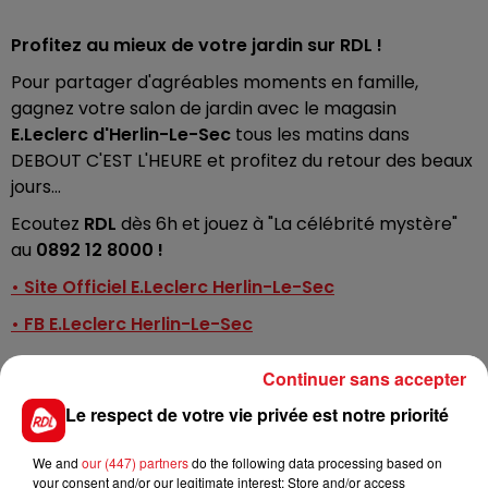
Profitez au mieux de votre jardin sur RDL !
Pour partager d'agréables moments en famille,
gagnez votre salon de jardin avec le magasin
E.Leclerc d'Herlin-Le-Sec
tous les matins dans
DEBOUT C'EST L'HEURE et profitez du retour des beaux
jours...
Ecoutez
RDL
dès 6h et jouez à "La célébrité mystère"
au
0892 12 8000 !
• Site Officiel E.Leclerc Herlin-Le-Sec
• FB E.Leclerc Herlin-Le-Sec
Continuer sans accepter
Le respect de votre vie privée est notre priorité
FIL D'ACTUS
We and
our (447) partners
do the following data processing based on
your consent and/or our legitimate interest: Store and/or access