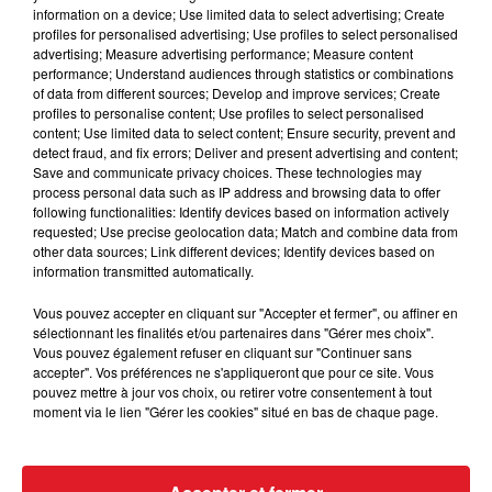
information on a device; Use limited data to select advertising; Create
profiles for personalised advertising; Use profiles to select personalised
advertising; Measure advertising performance; Measure content
performance; Understand audiences through statistics or combinations
of data from different sources; Develop and improve services; Create
profiles to personalise content; Use profiles to select personalised
content; Use limited data to select content; Ensure security, prevent and
detect fraud, and fix errors; Deliver and present advertising and content;
15 juillet 2026
Save and communicate privacy choices. These technologies may
BÉTHUNE: ENQUÊTE POUR HOMICIDE
process personal data such as IP address and browsing data to offer
VOLONTAIRE EN COURS, APRÈS LA...
following functionalities: Identify devices based on information actively
Selon les premiers éléments, le logement servait
requested; Use precise geolocation data; Match and combine data from
other data sources; Link different devices; Identify devices based on
à des prostituées
information transmitted automatically.
Vous pouvez accepter en cliquant sur "Accepter et fermer", ou affiner en
sélectionnant les finalités et/ou partenaires dans "Gérer mes choix".
Vous pouvez également refuser en cliquant sur "Continuer sans
accepter". Vos préférences ne s'appliqueront que pour ce site. Vous
pouvez mettre à jour vos choix, ou retirer votre consentement à tout
moment via le lien "Gérer les cookies" situé en bas de chaque page.
13 juillet 2026
WINGLES: UN JEUNE PERD LA VIE, NOYÉ À
LA BASE DE LOISIRS