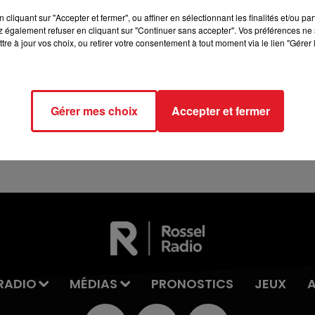
12h00 - 13h00
cliquant sur "Accepter et fermer", ou affiner en sélectionnant les finalités et/ou pa
RDL & VOUS
 également refuser en cliquant sur "Continuer sans accepter". Vos préférences ne 
tre à jour vos choix, ou retirer votre consentement à tout moment via le lien "Gérer 
13 juillet 2026
WINGLES: UN JEUNE PERD LA VIE, NOYÉ À
Gérer mes choix
Accepter et fermer
LA BASE DE LOISIRS
La victime a coulé à pic
RADIO
MÉDIAS
PRONOSTICS
JEUX