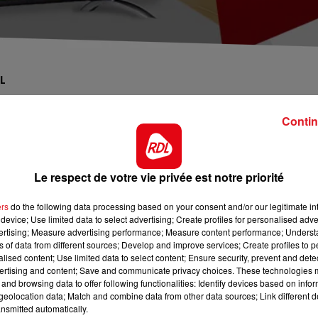
L
Contin
ous offrent votre
télévision 101 cm
pour encourager les
Le respect de votre vie privée est notre priorité
rivez-vous au
0892 12 8000
ers
do the following data processing based on your consent and/or our legitimate int
device; Use limited data to select advertising; Create profiles for personalised adver
vertising; Measure advertising performance; Measure content performance; Unders
ns of data from different sources; Develop and improve services; Create profiles to 
alised content; Use limited data to select content; Ensure security, prevent and detect
ertising and content; Save and communicate privacy choices. These technologies
and browsing data to offer following functionalities: Identify devices based on infor
eolocation data; Match and combine data from other data sources; Link different de
nsmitted automatically.