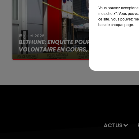
7h00 - 10h00
Vous pouvez accepter en 
DEBOUT C'EST L'HEURE
mes choix". Vous pouvez
ce site. Vous pouvez met
bas de chaque page.
15 juillet 2026
BÉTHUNE: ENQUÊTE POUR HOMICIDE
VOLONTAIRE EN COURS, APRÈS LA...
Selon les premiers éléments, le logement
servait à des prostituées
ACTUS