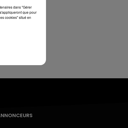
13h00 - 16h00
rtenaires dans "Gérer
LES APRÈS-MIDI QUI CHANTENT
s'appliqueront que pour
les cookies" situé en
ANNONCEURS