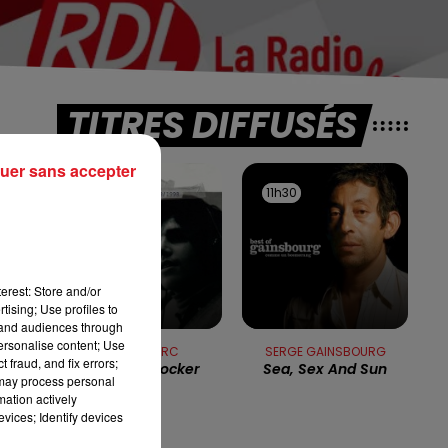
TITRES DIFFUSÉS
uer sans accepter
11h38
11h38
11h30
11h30
erest: Store and/or
tising; Use profiles to
tand audiences through
personalise content; Use
JULIEN CLERC
SERGE GAINSBOURG
 fraud, and fix errors;
Coeur De Rocker
Sea, Sex And Sun
 may process personal
mation actively
vices; Identify devices