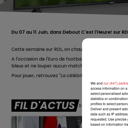
Du 07 au 11 Juin, dans Debout C'est l'Heure! sur RD
Cette semaine sur RDL, on chausse les crampons !
A l'occasion de l'Euro de football, Adrien et Claire v
bleus et ne louper aucun match !
Pour jouer, retrouvez "La célébrité mystère" et insc
We and
our (447) partn
access information on a 
select personalised ad
statistics or combinatio
FIL D'ACTUS
profiles to select person
Deliver and present adv
data such as IP address 
requested; Use precise g
based on information tra