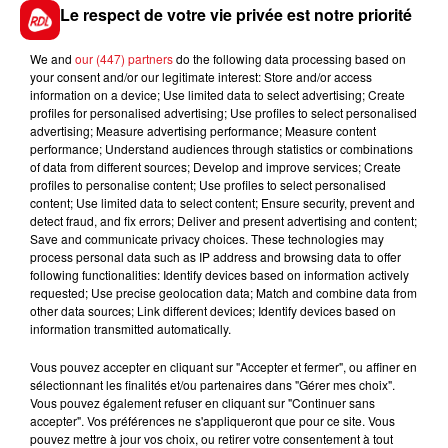
nationale, le 22 juin prochain.
Le respect de votre vie privée est notre priorité
We and
our (447) partners
do the following data processing based on
your consent and/or our legitimate interest: Store and/or access
information on a device; Use limited data to select advertising; Create
FIL D'ACTUS
profiles for personalised advertising; Use profiles to select personalised
advertising; Measure advertising performance; Measure content
performance; Understand audiences through statistics or combinations
of data from different sources; Develop and improve services; Create
profiles to personalise content; Use profiles to select personalised
content; Use limited data to select content; Ensure security, prevent and
detect fraud, and fix errors; Deliver and present advertising and content;
Save and communicate privacy choices. These technologies may
process personal data such as IP address and browsing data to offer
following functionalities: Identify devices based on information actively
requested; Use precise geolocation data; Match and combine data from
15 juillet 2026
other data sources; Link different devices; Identify devices based on
BÉTHUNE: ENQUÊTE POUR HOMICIDE
information transmitted automatically.
VOLONTAIRE EN COURS, APRÈS LA...
Vous pouvez accepter en cliquant sur "Accepter et fermer", ou affiner en
Selon les premiers éléments, le logement servait
sélectionnant les finalités et/ou partenaires dans "Gérer mes choix".
à des prostituées
Vous pouvez également refuser en cliquant sur "Continuer sans
accepter". Vos préférences ne s'appliqueront que pour ce site. Vous
pouvez mettre à jour vos choix, ou retirer votre consentement à tout