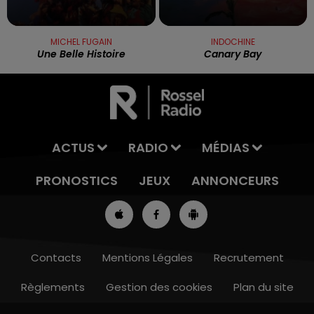
MICHEL FUGAIN
INDOCHINE
Une Belle Histoire
Canary Bay
ACTUS
RADIO
MÉDIAS
PRONOSTICS
JEUX
ANNONCEURS
Contacts
Mentions Légales
Recrutement
Règlements
Gestion des cookies
Plan du site
7h00 - 10h00
RDL WEEK-END