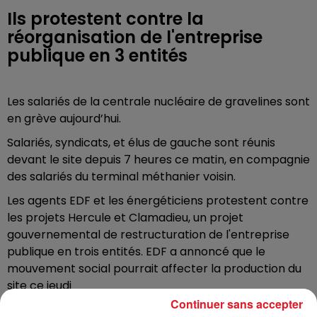
Ils protestent contre la
réorganisation de l'entreprise
publique en 3 entités
Les salariés de la centrale nucléaire de gravelines sont
en grève aujourd’hui.
Salariés, syndicats, et élus de gauche sont réunis
devant le site depuis 7 heures ce matin, en compagnie
des salariés du terminal méthanier voisin.
Les agents EDF et les énergéticiens protestent contre
les projets Hercule et Clamadieu, un projet
gouvernemental de restructuration de l'entreprise
publique en trois entités. EDF a annoncé que le
mouvement social pourrait affecter la production du
site ce jeudi
Continuer sans accepter
Un mouvement local, avant une mobilisation