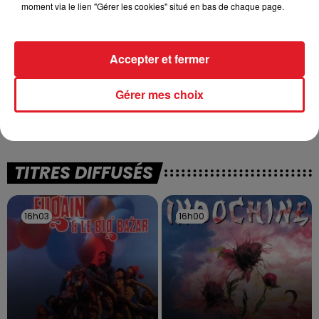
moment via le lien "Gérer les cookies" situé en bas de chaque page.
Accepter et fermer
13 juillet 2026
WINGLES: UN JEUNE PERD LA VIE, NOYÉ À
Gérer mes choix
LA BASE DE LOISIRS
La victime a coulé à pic
TITRES DIFFUSÉS
16h03
16h03
16h00
16h00