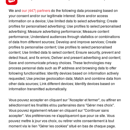
We and
our (447) partners
do the following data processing based on
your consent and/or our legitimate interest: Store and/or access
FIL D'ACTUS
information on a device; Use limited data to select advertising; Create
profiles for personalised advertising; Use profiles to select personalised
advertising; Measure advertising performance; Measure content
performance; Understand audiences through statistics or combinations
of data from different sources; Develop and improve services; Create
profiles to personalise content; Use profiles to select personalised
content; Use limited data to select content; Ensure security, prevent and
detect fraud, and fix errors; Deliver and present advertising and content;
Save and communicate privacy choices. These technologies may
process personal data such as IP address and browsing data to offer
following functionalities: Identify devices based on information actively
15 juillet 2026
requested; Use precise geolocation data; Match and combine data from
BÉTHUNE: ENQUÊTE POUR HOMICIDE
other data sources; Link different devices; Identify devices based on
VOLONTAIRE EN COURS, APRÈS LA...
information transmitted automatically.
Selon les premiers éléments, le logement servait
Vous pouvez accepter en cliquant sur "Accepter et fermer", ou affiner en
à des prostituées
sélectionnant les finalités et/ou partenaires dans "Gérer mes choix".
Vous pouvez également refuser en cliquant sur "Continuer sans
accepter". Vos préférences ne s'appliqueront que pour ce site. Vous
pouvez mettre à jour vos choix, ou retirer votre consentement à tout
moment via le lien "Gérer les cookies" situé en bas de chaque page.