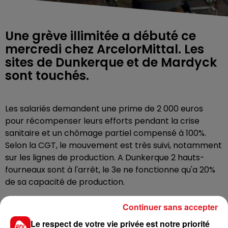
Une grève illimitée a débuté ce
mercredi chez ArcelorMittal. Les
sites de Dunkerque et de Mardyck
sont touchés.
Les salariés demandent une prime de 2 000 euros
pour récompenser leurs efforts pendant la crise
sanitaire et un chômage partiel compensé à 100%.
Selon la CGT, le mouvement est très suivi, notamment
sur les lignes de production. A Dunkerque 2 hauts-
fourneaux sont à l'arrêt, le 3e ne fonctionne qu'a 20%
de sa capacité de production.
ArcelorMittal Dunkerque emploie 3 500 personnes. Le
Continuer sans accepter
site de Mardyck compte 600 salariés.
Le respect de votre vie privée est notre priorité