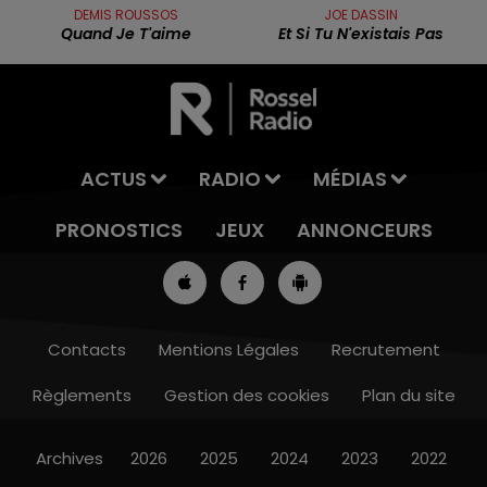
DEMIS ROUSSOS
JOE DASSIN
Quand Je T'aime
Et Si Tu N'existais Pas
ACTUS
RADIO
MÉDIAS
PRONOSTICS
JEUX
ANNONCEURS
Contacts
Mentions Légales
Recrutement
Règlements
Gestion des cookies
Plan du site
11h00 - 12h00
SUR UN AIR D'ACCORDÉON
Archives
2026
2025
2024
2023
2022