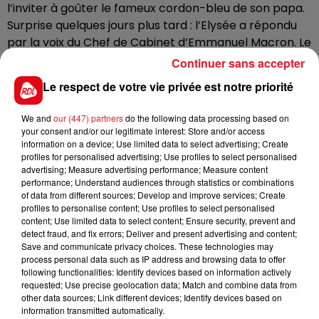
l’inviter à goûter le fameux cordon-bleu de son papa.
Surprise quelques jours plus tard : l’Elysée a répondu
par la voix du Chef de Cabinet d’Emmanuel Macron. Le
président le remercie, mais il ne peut pas répondre
Continuer sans accepter
favorablement. Pas de quoi décourager le jeune
Le respect de votre vie privée est notre priorité
homme, il relancera une invitation, à sa maison du
Touquet, cette fois. Il espère que Brigitte Macron,
We and
our (447) partners
do the following data processing based on
ancienne professeure de Français sera touchée par le
your consent and/or our legitimate interest: Store and/or access
geste. Ivan se fixe l’objectif de rencontrer le président,
information on a device; Use limited data to select advertising; Create
profiles for personalised advertising; Use profiles to select personalised
et de lui faire visiter sa Ville (et son terril).
advertising; Measure advertising performance; Measure content
performance; Understand audiences through statistics or combinations
of data from different sources; Develop and improve services; Create
profiles to personalise content; Use profiles to select personalised
content; Use limited data to select content; Ensure security, prevent and
FIL D'ACTUS
detect fraud, and fix errors; Deliver and present advertising and content;
Save and communicate privacy choices. These technologies may
process personal data such as IP address and browsing data to offer
following functionalities: Identify devices based on information actively
requested; Use precise geolocation data; Match and combine data from
other data sources; Link different devices; Identify devices based on
information transmitted automatically.