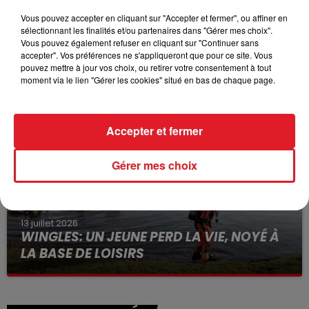
Vous pouvez accepter en cliquant sur "Accepter et fermer", ou affiner en
sélectionnant les finalités et/ou partenaires dans "Gérer mes choix".
Vous pouvez également refuser en cliquant sur "Continuer sans
15 juillet 2026
accepter". Vos préférences ne s'appliqueront que pour ce site. Vous
BÉTHUNE: ENQUÊTE POUR HOMICIDE
pouvez mettre à jour vos choix, ou retirer votre consentement à tout
VOLONTAIRE EN COURS, APRÈS LA...
moment via le lien "Gérer les cookies" situé en bas de chaque page.
Selon les premiers éléments, le logement servait
à des prostituées
Accepter et fermer
Gérer mes choix
13 juillet 2026
WINGLES: UN JEUNE PERD LA VIE, NOYÉ À
LA BASE DE LOISIRS
La victime a coulé à pic