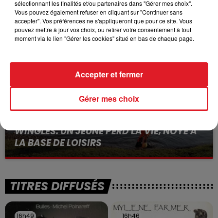
sélectionnant les finalités et/ou partenaires dans "Gérer mes choix".
BÉTHUNE: ENQUÊTE POUR HOMICIDE
Vous pouvez également refuser en cliquant sur "Continuer sans
VOLONTAIRE EN COURS, APRÈS LA...
accepter". Vos préférences ne s'appliqueront que pour ce site. Vous
pouvez mettre à jour vos choix, ou retirer votre consentement à tout
Selon les premiers éléments, le logement servait
moment via le lien "Gérer les cookies" situé en bas de chaque page.
à des prostituées
Accepter et fermer
Gérer mes choix
13 juillet 2026
WINGLES: UN JEUNE PERD LA VIE, NOYÉ À
LA BASE DE LOISIRS
La victime a coulé à pic
TITRES DIFFUSÉS
16h49
16h49
16h46
16h46