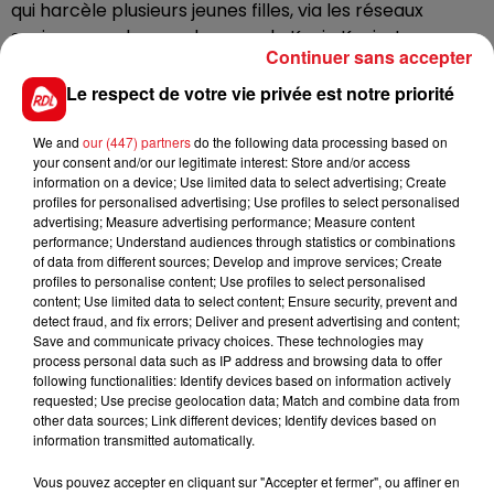
qui harcèle plusieurs jeunes filles, via les réseaux
sociaux, sous le pseudonyme de Kevin Kevin. Le
Continuer sans accepter
prédateur récupérerait des photos des jeunes filles
sur les réseaux sociaux, puis les trafiquerait et leur
Le respect de votre vie privée est notre priorité
enverrait ensuite par messagerie. Il aurait également
envoyé des photos intimes (de son sexe). Les jeunes
We and
our (447) partners
do the following data processing based on
your consent and/or our legitimate interest: Store and/or access
concernées sont invitées à aller porter plainte.
information on a device; Use limited data to select advertising; Create
profiles for personalised advertising; Use profiles to select personalised
advertising; Measure advertising performance; Measure content
performance; Understand audiences through statistics or combinations
of data from different sources; Develop and improve services; Create
FIL D'ACTUS
profiles to personalise content; Use profiles to select personalised
content; Use limited data to select content; Ensure security, prevent and
detect fraud, and fix errors; Deliver and present advertising and content;
Save and communicate privacy choices. These technologies may
process personal data such as IP address and browsing data to offer
following functionalities: Identify devices based on information actively
requested; Use precise geolocation data; Match and combine data from
other data sources; Link different devices; Identify devices based on
information transmitted automatically.
Vous pouvez accepter en cliquant sur "Accepter et fermer", ou affiner en
15 juillet 2026