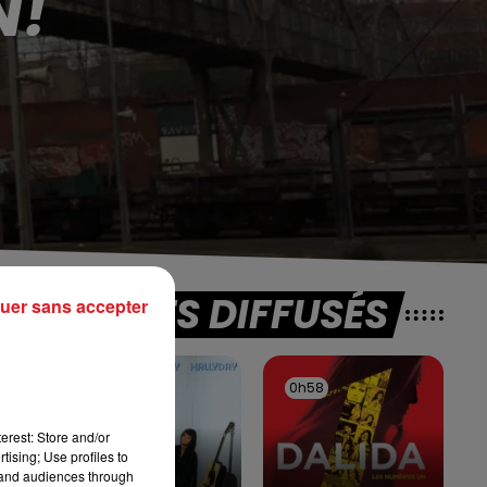
N!
TITRES DIFFUSÉS
uer sans accepter
1h01
1h01
0h58
0h58
erest: Store and/or
tising; Use profiles to
tand audiences through