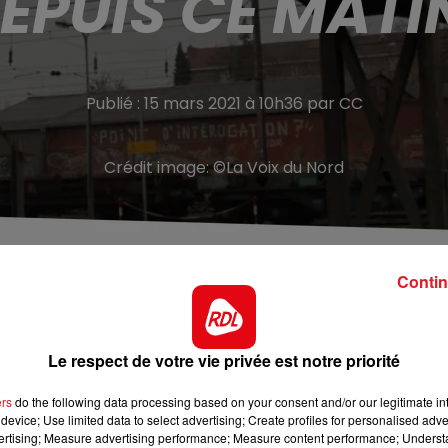
EPUIS CE MATI
Publié : 15 mars 2021 à 10h36 par CC
Crédit image:
©La Voix du Nord
Contin
ès de la gare d’Hazebrouck, pour cause de travaux.
Le respect de votre vie privée est notre priorité
visoire installé sur le reste de la friche Bateman, ni le
ers
do the following data processing based on your consent and/or our legitimate int
device; Use limited data to select advertising; Create profiles for personalised adver
ntier pour le démontage de la passerelle sur le premier
vertising; Measure advertising performance; Measure content performance; Unders