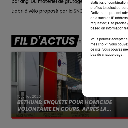
parking. Du matériel de grûtage va être stocké sur 
statistics or combinatio
profiles to select person
7h00 - 10h00
L’abri à vélo proposé par la SNCF disparaît égalem
Deliver and present adv
DEBOUT C'EST L'HEURE
data such as IP address 
requested; Use precise g
based on information tra
FIL D'ACTUS
Vous pouvez accepter en 
mes choix". Vous pouvez
ce site. Vous pouvez met
bas de chaque page.
15 juillet 2026
BÉTHUNE: ENQUÊTE POUR HOMICIDE
VOLONTAIRE EN COURS, APRÈS LA...
Selon les premiers éléments, le logement
servait à des prostituées