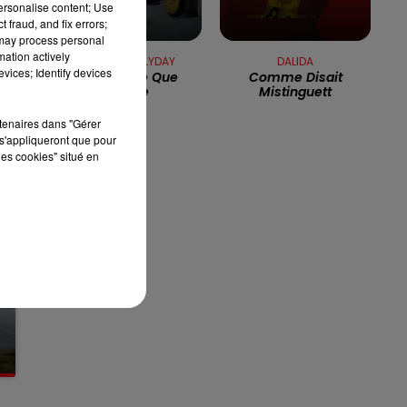
personalise content; Use
 fraud, and fix errors;
13h00 - 16h00
 may process personal
LES APRÈS-MIDI QUI CHANTENT
mation actively
JOHNNY HALLYDAY
DALIDA
vices; Identify devices
La Musique Que
Comme Disait
J'aime
Mistinguett
rtenaires dans "Gérer
s'appliqueront que pour
les cookies" situé en