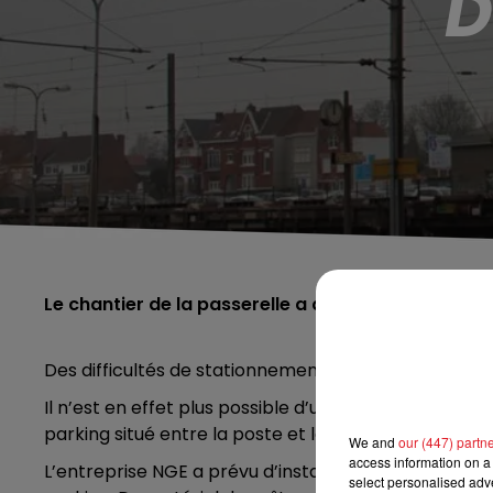
D
Le chantier de la passerelle a démarré!
Des difficultés de stationnement depuis ce matin pr
Il n’est en effet plus possible d’utiliser le parking pro
parking situé entre la poste et la gare.
We and
our (447) partn
access information on a 
L’entreprise NGE a prévu d’installer sa base de cha
select personalised ad