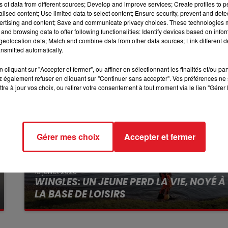
le second.
ns of data from different sources; Develop and improve services; Create profiles to 
alised content; Use limited data to select content; Ensure security, prevent and detect
12h00 - 13h00
ent avec le démarrage de ce vaste chantier.
ertising and content; Save and communicate privacy choices. These technologies
RDL & VOUS
and browsing data to offer following functionalities: Identify devices based on infor
eolocation data; Match and combine data from other data sources; Link different de
nsmitted automatically.
cliquant sur "Accepter et fermer", ou affiner en sélectionnant les finalités et/ou pa
 également refuser en cliquant sur "Continuer sans accepter". Vos préférences ne 
tre à jour vos choix, ou retirer votre consentement à tout moment via le lien "Gérer 
Gérer mes choix
Accepter et fermer
13 juillet 2026
WINGLES: UN JEUNE PERD LA VIE, NOYÉ À
LA BASE DE LOISIRS
La victime a coulé à pic