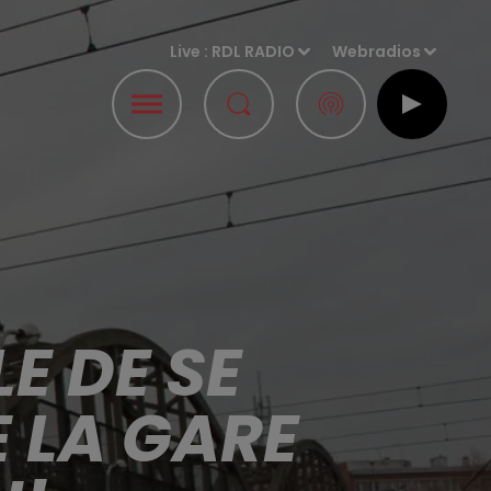
Live :
RDL RADIO
Webradios
E DE SE
 LA GARE