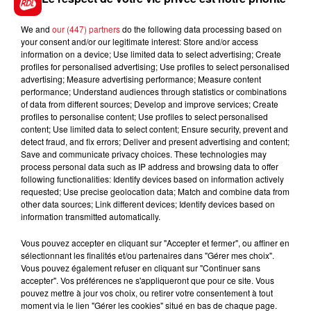
We and
our (447) partners
do the following data processing based on
your consent and/or our legitimate interest: Store and/or access
FIL D'ACTUS
information on a device; Use limited data to select advertising; Create
profiles for personalised advertising; Use profiles to select personalised
advertising; Measure advertising performance; Measure content
performance; Understand audiences through statistics or combinations
of data from different sources; Develop and improve services; Create
profiles to personalise content; Use profiles to select personalised
content; Use limited data to select content; Ensure security, prevent and
detect fraud, and fix errors; Deliver and present advertising and content;
Save and communicate privacy choices. These technologies may
process personal data such as IP address and browsing data to offer
following functionalities: Identify devices based on information actively
15 juillet 2026
requested; Use precise geolocation data; Match and combine data from
BÉTHUNE: ENQUÊTE POUR HOMICIDE
other data sources; Link different devices; Identify devices based on
information transmitted automatically.
VOLONTAIRE EN COURS, APRÈS LA...
Selon les premiers éléments, le logement servait
Vous pouvez accepter en cliquant sur "Accepter et fermer", ou affiner en
à des prostituées
sélectionnant les finalités et/ou partenaires dans "Gérer mes choix".
Vous pouvez également refuser en cliquant sur "Continuer sans
accepter". Vos préférences ne s'appliqueront que pour ce site. Vous
pouvez mettre à jour vos choix, ou retirer votre consentement à tout
moment via le lien "Gérer les cookies" situé en bas de chaque page.