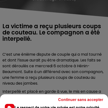
La victime a reçu plusieurs coups
de couteau. Le compagnon a été
interpellé.
C’est une énième dispute de couple qui a mal tourné
et dont l’issue aurait pu être dramatique. Les faits se
sont déroulés ce mercredi 6 octobre à Hénin-
Beaumont. Suite à un différend avec son compagnon,
une femme a reçu plusieurs coups de couteau au
niveau des jambes.
Interpellé et placé en garde à vue, le mis en cause a
déclaré qu’il avait agi sous l’effet de l’alcool. Il est
Continuer sans accepter
vendredi au tribunal judiciaire de Béthune ce vendredi.
Le respect de votre vie privée est notre priorité