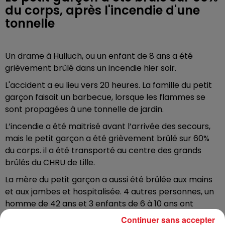
du corps, après l'incendie d'une
tonnelle
Un drame à Hulluch, ou un enfant de 8 ans a été
grièvement brûlé dans un incendie hier soir.
L'accident a eu lieu vers 20 heures. La famille du petit
garçon faisait un barbecue, lorsque les flammes se
sont propagées à une tonnelle de jardin.
L’incendie a été maitrisé avant l’arrivée des secours,
mais le petit garçon a été grièvement brûlé sur 60%
du corps. il a été transporté au centre des grands
brûlés du CHRU de Lille.
La mère du petit garçon a aussi été brûlée aux mains
et aux jambes et hospitalisée. 4 autres personnes, un
homme de 42 ans et 3 enfants de 6 à 10 ans ont
également inhalé des fumées. Choqués, ils ont été
Continuer sans accepter