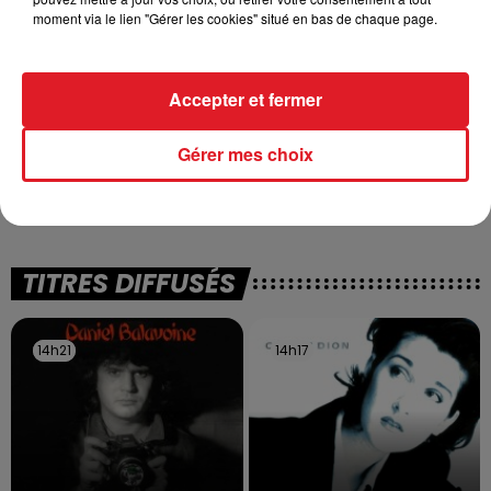
moment via le lien "Gérer les cookies" situé en bas de chaque page.
Accepter et fermer
13 juillet 2026
Gérer mes choix
WINGLES: UN JEUNE PERD LA VIE, NOYÉ À
LA BASE DE LOISIRS
La victime a coulé à pic
TITRES DIFFUSÉS
14h21
14h21
14h17
14h17