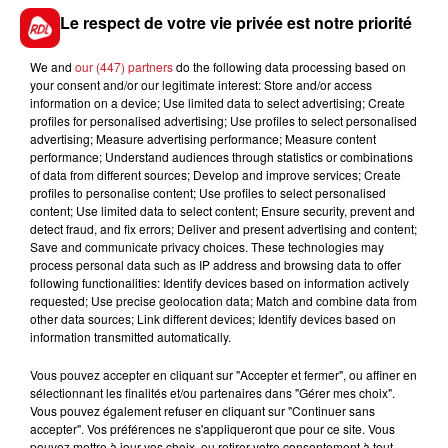
transportés à l'hôpital de Lens, pour des examens de
Le respect de votre vie privée est notre priorité
contrôle.
We and
our (447) partners
do the following data processing based on
your consent and/or our legitimate interest: Store and/or access
information on a device; Use limited data to select advertising; Create
FIL D'ACTUS
profiles for personalised advertising; Use profiles to select personalised
advertising; Measure advertising performance; Measure content
performance; Understand audiences through statistics or combinations
of data from different sources; Develop and improve services; Create
profiles to personalise content; Use profiles to select personalised
content; Use limited data to select content; Ensure security, prevent and
detect fraud, and fix errors; Deliver and present advertising and content;
Save and communicate privacy choices. These technologies may
process personal data such as IP address and browsing data to offer
following functionalities: Identify devices based on information actively
requested; Use precise geolocation data; Match and combine data from
other data sources; Link different devices; Identify devices based on
15 juillet 2026
information transmitted automatically.
BÉTHUNE: ENQUÊTE POUR HOMICIDE
VOLONTAIRE EN COURS, APRÈS LA...
Vous pouvez accepter en cliquant sur "Accepter et fermer", ou affiner en
Selon les premiers éléments, le logement servait
sélectionnant les finalités et/ou partenaires dans "Gérer mes choix".
Vous pouvez également refuser en cliquant sur "Continuer sans
à des prostituées
accepter". Vos préférences ne s'appliqueront que pour ce site. Vous
pouvez mettre à jour vos choix, ou retirer votre consentement à tout