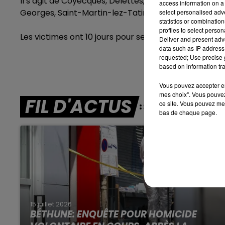
Il s’agit de Coyecques, Delettes, Ecques, Enquin-lez-
access information on a 
Georges, Saint-Martin-lez-Tatinghem, Saint-Omer, S
select personalised ad
13h00 - 16h00
statistics or combinatio
LES APRÈS-MIDI QUI CHANTENT
profiles to select person
Les victimes ont 10 jours pour se déclarer auprès de 
Deliver and present adv
data such as IP address 
requested; Use precise g
based on information tra
Vous pouvez accepter en 
mes choix". Vous pouvez
FIL D'ACTUS
ce site. Vous pouvez met
bas de chaque page.
15 juillet 2026
BÉTHUNE: ENQUÊTE POUR HOMICIDE