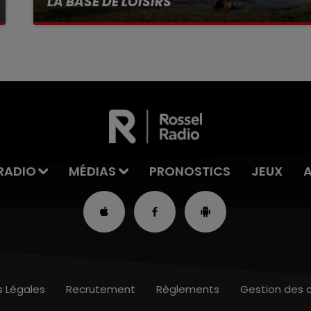
LA BASE DE LOISIRS
La victime a coulé à pic
RADIO
MÉDIAS
PRONOSTICS
JEUX
s Légales
Recrutement
Règlements
Gestion des 