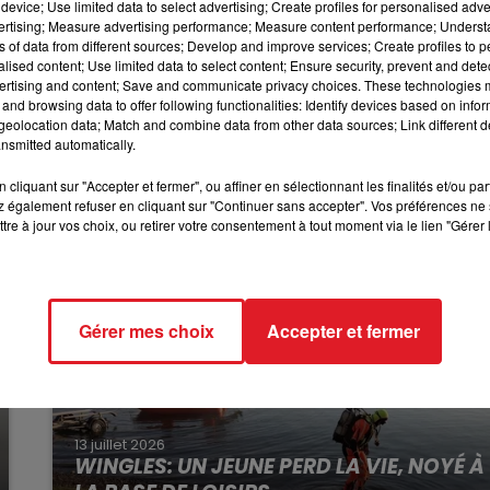
Guinegatte, Fillièvres, Fruges, Helfaut, Longuenesse, Saint
device; Use limited data to select advertising; Create profiles for personalised adver
enlis et Wizernes.
vertising; Measure advertising performance; Measure content performance; Unders
16h00 - 19h00
ns of data from different sources; Develop and improve services; Create profiles to 
LE JUKEBOX RDL
alised content; Use limited data to select content; Ensure security, prevent and detect
leur assurance pour faire reconnaitre un sinistre.
ertising and content; Save and communicate privacy choices. These technologies
and browsing data to offer following functionalities: Identify devices based on infor
eolocation data; Match and combine data from other data sources; Link different de
nsmitted automatically.
cliquant sur "Accepter et fermer", ou affiner en sélectionnant les finalités et/ou pa
 également refuser en cliquant sur "Continuer sans accepter". Vos préférences ne 
tre à jour vos choix, ou retirer votre consentement à tout moment via le lien "Gérer 
Gérer mes choix
Accepter et fermer
13 juillet 2026
WINGLES: UN JEUNE PERD LA VIE, NOYÉ À