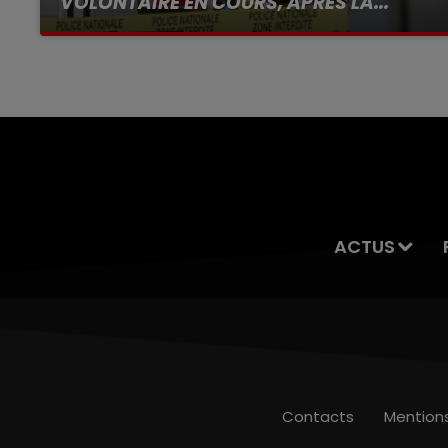
VOLONTAIRE EN COURS, APRÈS LA...
Selon les premiers éléments, le logement
servait à des prostituées
ACTUS
Contacts
Mention