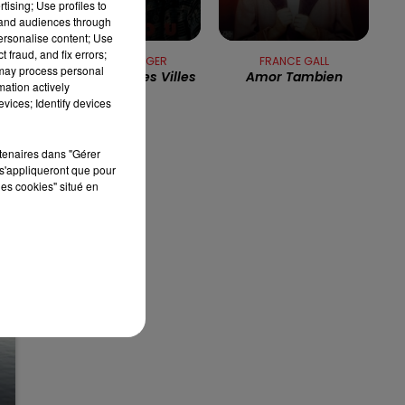
-
tising; Use profiles to
tand audiences through
7h00 - 10h00
personalise content; Use
DEBOUT C'EST L'HEURE
 fraud, and fix errors;
MICHEL BERGER
FRANCE GALL
 may process personal
Les Princes Des Villes
Amor Tambien
mation actively
vices; Identify devices
rtenaires dans "Gérer
s'appliqueront que pour
les cookies" situé en