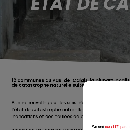
ÉTAT DE C
12 communes du Pas-de-Calais, la plupart localis
de catastrophe naturelle suite aux intempéries du 1
Bonne nouvelle pour les sinistrés des intempéries d
l’état de catastrophe naturelle suite aux intempéries
inondations et des coulées de boue. L'Audomarois av
We and
our (447) partn