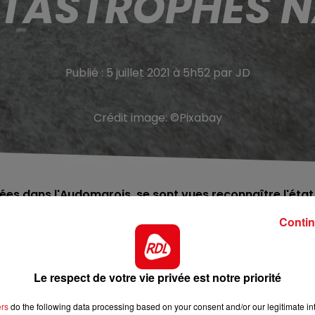
ATASTROPHES 
Publié : 5 juillet 2021 à 5h52 par JD
Crédit image:
©Pixabay
ées dans l'Audomarois, se sont vues reconnaître l'état
7 au 19 juin.
Contin
e la mi-mai dans le Pas de Calais. 12 communes obtiennen
 de la mi-juin. De fortes pluies avaient entraîné des
Le respect de votre vie privée est notre priorité
ait été plus particulièrement touché.
ers
do the following data processing based on your consent and/or our legitimate int