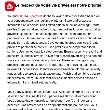
devant le tribunal de Dunkerque le 10 décembre
Le respect de votre vie privée est notre priorité
prochain.
We and
our (447) partners
do the following data processing based on
your consent and/or our legitimate interest: Store and/or access
information on a device; Use limited data to select advertising; Create
FIL D'ACTUS
profiles for personalised advertising; Use profiles to select personalised
advertising; Measure advertising performance; Measure content
performance; Understand audiences through statistics or combinations
of data from different sources; Develop and improve services; Create
profiles to personalise content; Use profiles to select personalised
content; Use limited data to select content; Ensure security, prevent and
detect fraud, and fix errors; Deliver and present advertising and content;
Save and communicate privacy choices. These technologies may
process personal data such as IP address and browsing data to offer
following functionalities: Identify devices based on information actively
requested; Use precise geolocation data; Match and combine data from
other data sources; Link different devices; Identify devices based on
15 juillet 2026
BÉTHUNE: ENQUÊTE POUR HOMICIDE
information transmitted automatically.
VOLONTAIRE EN COURS, APRÈS LA...
Vous pouvez accepter en cliquant sur "Accepter et fermer", ou affiner en
Selon les premiers éléments, le logement servait
sélectionnant les finalités et/ou partenaires dans "Gérer mes choix".
Vous pouvez également refuser en cliquant sur "Continuer sans
à des prostituées
accepter". Vos préférences ne s'appliqueront que pour ce site. Vous
pouvez mettre à jour vos choix, ou retirer votre consentement à tout