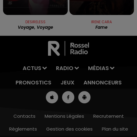
DESIRELESS
IRENE CARA
Voyage, Voyage
Fame
ACTUS
RADIO
MÉDIAS
PRONOSTICS
JEUX
ANNONCEURS
Contacts
Mentions Légales
Recrutement
Règlements
Gestion des cookies
Plan du site
13h00 - 16h00
LES APRÈS-MIDI QUI CHANTENT