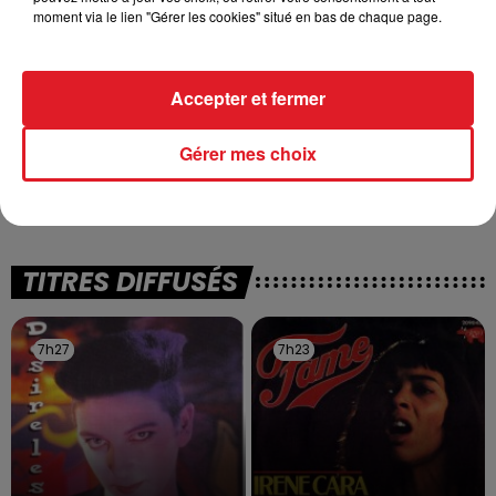
moment via le lien "Gérer les cookies" situé en bas de chaque page.
Accepter et fermer
13 juillet 2026
Gérer mes choix
WINGLES: UN JEUNE PERD LA VIE, NOYÉ À
LA BASE DE LOISIRS
La victime a coulé à pic
TITRES DIFFUSÉS
7h27
7h27
7h23
7h23