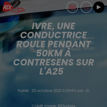
IVRE, UNE
CONDUCTRICE
ROULE PENDANT
50KM À
CONTRESENS SUR
L'A25
Publié : 20 octobre 2021 à 13h53 par JD
Crédit image:
©Pixabay