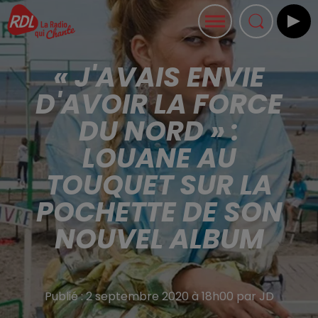
« J'AVAIS ENVIE
D'AVOIR LA FORCE
DU NORD » :
LOUANE AU
TOUQUET SUR LA
POCHETTE DE SON
NOUVEL ALBUM
Publié : 2 septembre 2020 à 18h00 par JD