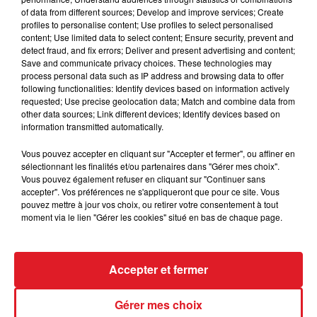
mes bijoux, tout vient de là-bas. J'avais envie d'avoir
of data from different sources; Develop and improve services; Create
la force du Nord dans cet album."
profiles to personalise content; Use profiles to select personalised
content; Use limited data to select content; Ensure security, prevent and
detect fraud, and fix errors; Deliver and present advertising and content;
Le clip du premier titre de cet album « Donne moi ton
Save and communicate privacy choices. These technologies may
cœur », contient également des images prises sur la
process personal data such as IP address and browsing data to offer
following functionalities: Identify devices based on information actively
Côte d'Opale.
requested; Use precise geolocation data; Match and combine data from
other data sources; Link different devices; Identify devices based on
information transmitted automatically.
Vous pouvez accepter en cliquant sur "Accepter et fermer", ou affiner en
sélectionnant les finalités et/ou partenaires dans "Gérer mes choix".
FIL D'ACTUS
Vous pouvez également refuser en cliquant sur "Continuer sans
accepter". Vos préférences ne s'appliqueront que pour ce site. Vous
pouvez mettre à jour vos choix, ou retirer votre consentement à tout
moment via le lien "Gérer les cookies" situé en bas de chaque page.
Accepter et fermer
Gérer mes choix