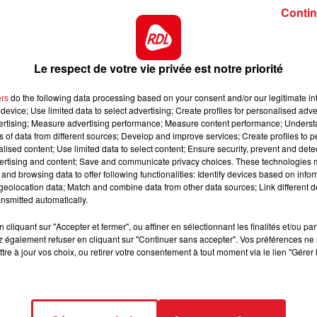
Contin
10h00 - 12h00
 nécessaire au-delà du 1er décembre
, même si une
RDL WEEKEND
navirus permettrait un allègement du confinement.
re au moins deux semaines supplémentaires
»
a dit Jea
Le respect de votre vie privée est notre priorité
er
rts ne rouvriront pas le 1
décembre. Seule une
ers
do the following data processing based on your consent and/or our legitimate int
 un protocole sanitaire renforcé.
device; Use limited data to select advertising; Create profiles for personalised adver
nt vont être renforcés
,
notamment dans les grandes
vertising; Measure advertising performance; Measure content performance; Unders
ns of data from different sources; Develop and improve services; Create profiles to 
alised content; Use limited data to select content; Ensure security, prevent and detect
ertising and content; Save and communicate privacy choices. These technologies
pas de changement dans les lycées
. Le protocole
and browsing data to offer following functionalities: Identify devices based on infor
puis le début de semaine.
eolocation data; Match and combine data from other data sources; Link different de
nsmitted automatically.
Jean Castex espère un allégement pour les fêtes de fin
er organiser de grandes fêtes avec plusieurs dizaines d
cliquant sur "Accepter et fermer", ou affiner en sélectionnant les finalités et/ou pa
 également refuser en cliquant sur "Continuer sans accepter". Vos préférences ne 
tre à jour vos choix, ou retirer votre consentement à tout moment via le lien "Gérer 