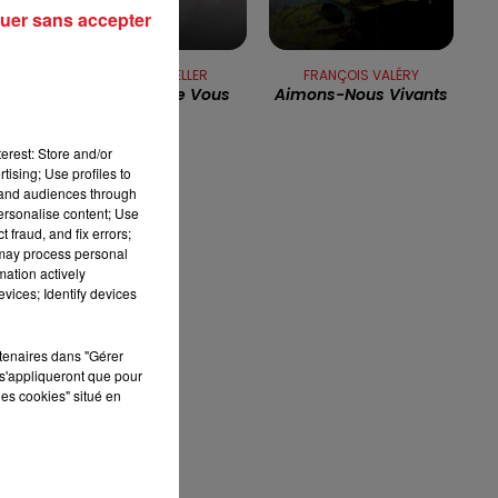
uer sans accepter
7h00 - 10h00
RDL WEEK-END
WILLIAM SHELLER
FRANÇOIS VALÉRY
Fier Et Fou De Vous
Aimons-Nous Vivants
n
erest: Store and/or
tising; Use profiles to
tand audiences through
personalise content; Use
 fraud, and fix errors;
 may process personal
mation actively
vices; Identify devices
e
rtenaires dans "Gérer
s'appliqueront que pour
les cookies" situé en