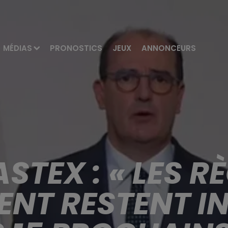
MÉDIAS
PRONOSTICS
JEUX
ANNONCEURS
STEX : « LES R
ENT RESTENT I