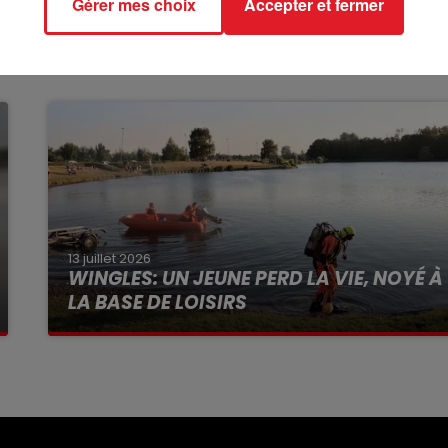
Gérer mes choix
Accepter et fermer
13 juillet 2026
WINGLES: UN JEUNE PERD LA VIE, NOYÉ À
LA BASE DE LOISIRS
La victime a coulé à pic