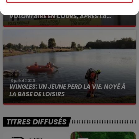
15 juillet 2026
BÉTHUNE: ENQUÊTE POUR HOMICIDE
VOLONTAIRE EN COURS, APRÈS LA...
Selon les premiers éléments, le logement servait
à des prostituées
13 juillet 2026
WINGLES: UN JEUNE PERD LA VIE, NOYÉ À
LA BASE DE LOISIRS
La victime a coulé à pic
TITRES DIFFUSÉS