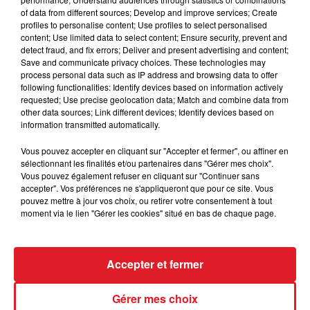
succède, Marie-Sophie Lacarrau, venue en plateau
of data from different sources; Develop and improve services; Create
saluer JPP, comme un passage de flambeau.
profiles to personalise content; Use profiles to select personalised
content; Use limited data to select content; Ensure security, prevent and
Jean-Pierre Pernaut a rendu l’antenne après un petit
detect fraud, and fix errors; Deliver and present advertising and content;
discours où il a difficilement retenu ses larmes. La fin
Save and communicate privacy choices. These technologies may
process personal data such as IP address and browsing data to offer
d’une aventure, le début d’une autre. JPP ne disparait
following functionalities: Identify devices based on information actively
pas des écrans : il sera encore présent sur LCI et
requested; Use precise geolocation data; Match and combine data from
donne déjà rendez-vous sur
JPPTV
.
other data sources; Link different devices; Identify devices based on
information transmitted automatically.
Vous pouvez accepter en cliquant sur "Accepter et fermer", ou affiner en
sélectionnant les finalités et/ou partenaires dans "Gérer mes choix".
Vous pouvez également refuser en cliquant sur "Continuer sans
FIL D'ACTUS
accepter". Vos préférences ne s'appliqueront que pour ce site. Vous
pouvez mettre à jour vos choix, ou retirer votre consentement à tout
moment via le lien "Gérer les cookies" situé en bas de chaque page.
Accepter et fermer
Gérer mes choix