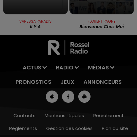
VANESSA PARADIS
FLORENT PAGNY
Il Y A
Bienvenue Chez Moi
ACTUS
RADIO
MÉDIAS
PRONOSTICS
JEUX
ANNONCEURS
Contacts
Mentions Légales
Recrutement
Règlements
Gestion des cookies
Plan du site
8h00 - 10h00
RDL WEEK-END