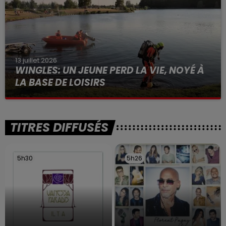
13 juillet 2026
WINGLES: UN JEUNE PERD LA VIE, NOYÉ À
LA BASE DE LOISIRS
La victime a coulé à pic
TITRES DIFFUSÉS
5h30
5h30
5h26
5h26