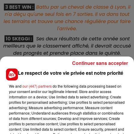
3 BEST WIN :
Battu par un cheval de classe à Lyon, il
n'a déçu qu'une seul fois en 7 sorties. Il va dans tout
les terrains et trouve une chance réguliére pour faire
l'arrivée.
10 SKEGGI
:
Ses deux résultats de cette année sont
meilleurs que le classement affiché, il devrait accusé
des progrés et prendre place dans le quinté.
Continuer sans accepter
9 ATTENDANTE :
Un peu moins bien en ce premier
trimestre, elle avait pourtant laissé entrevoir des
Le respect de votre vie privée est notre priorité
belles possibilités l'an dernier. Elle sera beaucoup
mieux avec la distance du jour et pourrait se
We and
our (447) partners
do the following data processing based on
retrouver dans cette condition.
your consent and/or our legitimate interest: Store and/or access
information on a device; Use limited data to select advertising; Create
7 HUETOR
:
Même si il a des excuses à faire valoir
profiles for personalised advertising; Use profiles to select personalised
advertising; Measure advertising performance; Measure content
sur ses deux sorties, il reste néanmoins déçevant
performance; Understand audiences through statistics or combinations
alors que des espoirs etaient fondés sur lui. Son
of data from different sources; Develop and improve services; Create
entraineur insiste dans cette catégorie, on lui
profiles to personalise content; Use profiles to select personalised
content; Use limited data to select content; Ensure security, prevent and
laissera un dernier crédit.