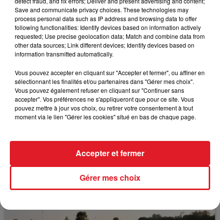
detect fraud, and fix errors; Deliver and present advertising and content;
Save and communicate privacy choices. These technologies may
*******************
process personal data such as IP address and browsing data to offer
following functionalities: Identify devices based on information actively
requested; Use precise geolocation data; Match and combine data from
other data sources; Link different devices; Identify devices based on
information transmitted automatically.
FIL D'ACTUS
Vous pouvez accepter en cliquant sur "Accepter et fermer", ou affiner en
sélectionnant les finalités et/ou partenaires dans "Gérer mes choix".
Vous pouvez également refuser en cliquant sur "Continuer sans
accepter". Vos préférences ne s'appliqueront que pour ce site. Vous
pouvez mettre à jour vos choix, ou retirer votre consentement à tout
moment via le lien "Gérer les cookies" situé en bas de chaque page.
Accepter et fermer
15 juillet 2026
BÉTHUNE: ENQUÊTE POUR HOMICIDE
VOLONTAIRE EN COURS, APRÈS LA...
Gérer mes choix
Selon les premiers éléments, le logement servait
à des prostituées