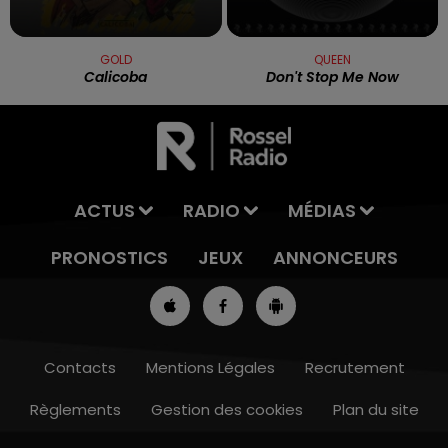
GOLD
QUEEN
Calicoba
Don't Stop Me Now
ACTUS
RADIO
MÉDIAS
PRONOSTICS
JEUX
ANNONCEURS
Contacts
Mentions Légales
Recrutement
Règlements
Gestion des cookies
Plan du site
7h00 - 10h00
RDL WEEK-END