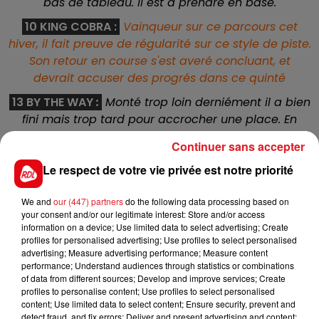
bas de tableau. Il est à prendre en base.
10 KING COBRA :
Vainqueur sur ce parcours cet
hiver, il fait preuve de régularité sur ce style de piste.
Son retour en course s'est averé concluant, et
devrait accuser des progrés dans ce quinté
13 BY THE WAY
:
Monté trop loin derniément il a bien
fini mais trop tard pour accrocher une place. En
revenant aujourd'hui à une tactique plus proche, il a
Continuer sans accepter
sa place sur le podium
Le respect de votre vie privée est notre priorité
5 BODYDARGENT :
Il a réussi un trés bon meeting de
Cagnes cet hiver, mais a ensuite connu une géne
We and
our (447) partners
do the following data processing based on
qui l'a fait sauter deux exercixes à l'entrainement. Si
your consent and/or our legitimate interest: Store and/or access
information on a device; Use limited data to select advertising; Create
il ne s'en ressent pas, il doit figurer à l'arrivée.
profiles for personalised advertising; Use profiles to select personalised
8 KYLHEAD
:
Ne répéte pas souvent ses bonnes
advertising; Measure advertising performance; Measure content
performance; Understand audiences through statistics or combinations
courses, mais va retrouver la fibré normande qui lui
of data from different sources; Develop and improve services; Create
a déjà reussi. Sans avoir trop de marge il peut
profiles to personalise content; Use profiles to select personalised
compléter la bonne combinaison de cette épreuve.
content; Use limited data to select content; Ensure security, prevent and
detect fraud, and fix errors; Deliver and present advertising and content;