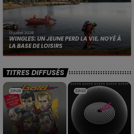
13 juillet 2026
WINGLES: UN JEUNE PERD LA VIE, NOYÉ À
LA BASE DE LOISIRS
La victime a coulé à pic
TITRES DIFFUSÉS
22h26
22h26
22h22
22h22