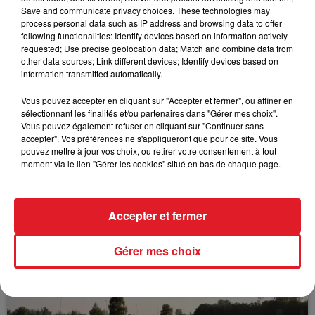
*********************
Save and communicate privacy choices. These technologies may
process personal data such as IP address and browsing data to offer
following functionalities: Identify devices based on information actively
requested; Use precise geolocation data; Match and combine data from
other data sources; Link different devices; Identify devices based on
FIL D'ACTUS
information transmitted automatically.
Vous pouvez accepter en cliquant sur "Accepter et fermer", ou affiner en
sélectionnant les finalités et/ou partenaires dans "Gérer mes choix".
Vous pouvez également refuser en cliquant sur "Continuer sans
accepter". Vos préférences ne s'appliqueront que pour ce site. Vous
pouvez mettre à jour vos choix, ou retirer votre consentement à tout
moment via le lien "Gérer les cookies" situé en bas de chaque page.
Accepter et fermer
15 juillet 2026
BÉTHUNE: ENQUÊTE POUR HOMICIDE
VOLONTAIRE EN COURS, APRÈS LA...
Gérer mes choix
Selon les premiers éléments, le logement servait
à des prostituées