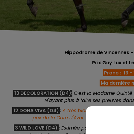
Hippodrome de Vincennes - 
Prix Guy Lux et Le
Prono : 13 - 1
Ma derniére m
13 DECOLORATION (D4):
C'est la Madame Quinté de
N'ayant plus à faire ses preuves dans
12 DONA VIVA (D4)
:
A trés bien couru dans les lo
prix de la Cote d'Azur. Elle revient dans s
3 WILD LOVE (D4)
:
Estimée par son entourage, elle