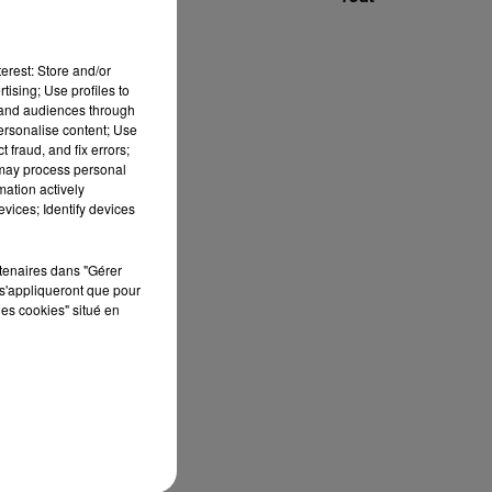
13h00 - 16h00
LES APRÈS-MIDI QUI CHANTENT
erest: Store and/or
tising; Use profiles to
a
tand audiences through
personalise content; Use
 fraud, and fix errors;
es
 may process personal
mation actively
vices; Identify devices
rtenaires dans "Gérer
s'appliqueront que pour
les cookies" situé en