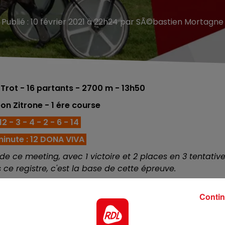
Publié : 10 février 2021 à 22h24 par SÃ©bastien Mortagne
Trot - 16
partants - 2700 m - 13h50
on Zitrone - 1 ére
course
2 - 3 - 4 - 2 - 6 - 14
inute : 12 DONA VIVA
 ce meeting, avec 1 victoire et 2 places en 3 tentative
 ce registre, c'est la base de cette épreuve.
ts plus relevés, notament dans le prix Johansson et dans 
Contin
a catégorie avec les moyens de finir sur le podium.
 reste sur une bonne premiére sortie sur notre sol le jo