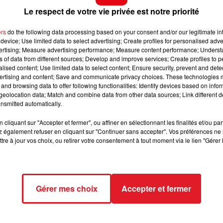
nd, pourrait s'emparer d'une belle place dans ce quinté.
12h00 - 13h00
Le respect de votre vie privée est notre priorité
RDL & VOUS
r parcours, elle aurait pu ésperer à un nouveau bon
'accéleration finale, elle doit finir dans les 4.
ers
do the following data processing based on your consent and/or our legitimate int
device; Use limited data to select advertising; Create profiles for personalised adver
 la fin de l'été, elle arrive dans cette épreuve avec de l
vertising; Measure advertising performance; Measure content performance; Unders
s pour la victoire, elle sera vu pour un accessit.
ns of data from different sources; Develop and improve services; Create profiles to 
alised content; Use limited data to select content; Ensure security, prevent and detect
tances de courses que par sa forme sur des deux derniér
ertising and content; Save and communicate privacy choices. These technologies
and browsing data to offer following functionalities: Identify devices based on infor
 un parcours limpide, terminer à l'arrivée
eolocation data; Match and combine data from other data sources; Link different de
nsmitted automatically.
jour dans le sud-est de la France, elle vient de bien se
 aussi reussi sur 2850m, et n'est pas interdite en fin de
cliquant sur "Accepter et fermer", ou affiner en sélectionnant les finalités et/ou pa
mbinaison.
 également refuser en cliquant sur "Continuer sans accepter". Vos préférences ne 
tre à jour vos choix, ou retirer votre consentement à tout moment via le lien "Gérer 
Gérer mes choix
Accepter et fermer