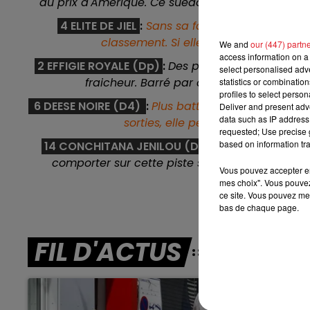
du prix d'Amérique. Ce suédois qui a aussi du fo
7h00 - 10h00
DEBOUT C'EST L'HEURE
4 ELITE DE JIEL
:
Sans sa faute dans son dernie
classement. Si elle reste sage lors de l
We and
our (447) partn
access information on a 
2 EFFIGIE ROYALE (Dp)
:
Des plus réguliéres depuis
select personalised ad
fraicheur. Barré par certaine concurrente
statistics or combinatio
profiles to select person
6 DEESE NOIRE (D4)
:
Plus battue par les circons
Deliver and present adv
data such as IP address 
sorties, elle peut se coup-ci avec
requested; Use precise g
based on information tra
14 CONCHITANA JENILOU (D4)
:
Aprés un long sé
comporter sur cette piste sur plus court. Elle a
Vous pouvez accepter en 
co
mes choix". Vous pouvez
ce site. Vous pouvez met
bas de chaque page.
FIL D'ACTUS