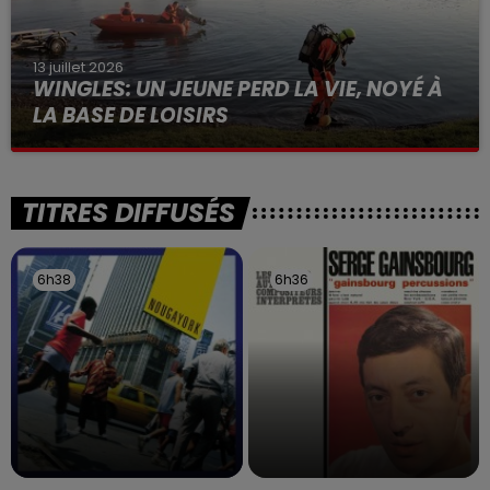
13 juillet 2026
WINGLES: UN JEUNE PERD LA VIE, NOYÉ À
LA BASE DE LOISIRS
La victime a coulé à pic
TITRES DIFFUSÉS
6h38
6h38
6h36
6h36