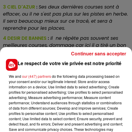
3 CIEL D'AZUR
:
Ses deux dernières courses sont à
effacer, ou il ne s'est pas plus sur les pistes en herbe.
Il sera beaucoup mieux sur ce tracé, et sera à
reprendre pour les places.
4 DESIR DE BANNES
:
Il ne répète pas souvent ses
meilleures courses, dommage car ici il a tiré un bon
numéro derrière l'autostart et apprécie la piste plate
Continuer sans accepter
d'Enghien. Outsider séduisant.
Le respect de votre vie privée est notre priorité
5 CESARIO BELLO
:
Il ne sait que trotter et fait
généralement toutes ses courses, barré par plusieurs
We and
our (447) partners
do the following data processing based on
your consent and/or our legitimate interest: Store and/or access
candidats, il tentera de garder la 5ème place.
information on a device; Use limited data to select advertising; Create
profiles for personalised advertising; Use profiles to select personalised
11 MILLIE MILLIONNAIRE
:
Après un petit break de 3
advertising; Measure advertising performance; Measure content
mois, il est revenu sur notre sol en prenant une
performance; Understand audiences through statistics or combinations
bonne deuxième place sur la piste de Vincennes. Ce
of data from different sources; Develop and improve services; Create
profiles to personalise content; Use profiles to select personalised
scandinnave a de la vitesse et n'est pas incapable
content; Use limited data to select content; Ensure security, prevent and
de surprendre.
detect fraud, and fix errors; Deliver and present advertising and content;
Save and communicate privacy choices. These technologies may