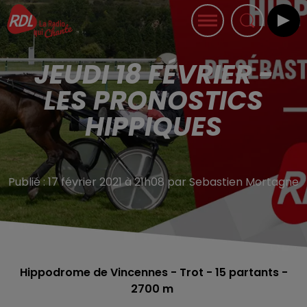
JEUDI 18 FÉVRIER -
LES PRONOSTICS
HIPPIQUES
Publié : 17 février 2021 à 21h08 par Sebastien Mortagne
Hippodrome de Vincennes - Trot - 15
partants -
2700 m