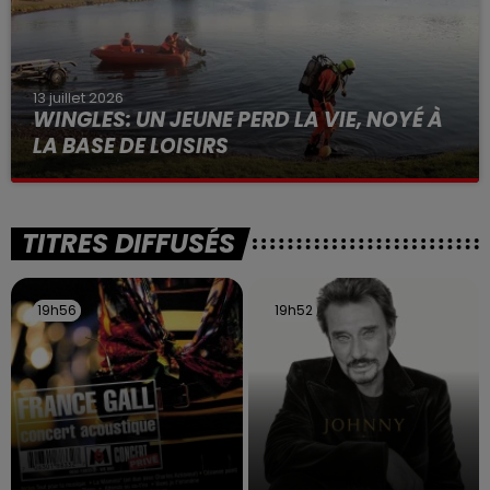
13 juillet 2026
WINGLES: UN JEUNE PERD LA VIE, NOYÉ À
LA BASE DE LOISIRS
La victime a coulé à pic
TITRES DIFFUSÉS
19h56
19h56
19h52
19h52