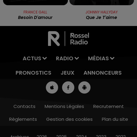
FRANCE GALL
JOHNNY HALLYDAY
Besoin D'amour
Que Je T'aime
ACTUS
RADIO
MÉDIAS
PRONOSTICS
JEUX
ANNONCEURS
Contacts
Mentions Légales
Recrutement
Règlements
Gestion des cookies
Plan du site
7h00 - 10h00
RDL WEEK-END
Archives
2026
2025
2024
2023
2022