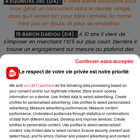
4 EQUINOXE JIEL (D4) :
Il vient d'être disqualifié
pour
avoir géné un concurrent dans le dernier virage,
alors qu'il venait fort pour faire l'arrivée. Sa forme
n'est pas en doute, et peut se réhabiliter.
15 BARON DAIDOU (D4) :
A 10 ans il vient de
s'imposer en marchant 1'10'5 sur plus court. Derriére il
trouve un engagement sur mesure au plafond des
gains, mais ici contre les jeunes il sera plus vu pour
Continuer sans accepter
les accessits.
Le respect de votre vie privée est notre priorité
6 DREAMER BOY (D4) :
Dans l'ensemble, depuis
plusieurs mois, il fait ses courses en prenant des
We and
our (447) partners
do the following data processing based on
places. Dans cette épreuve il est est barré pour les
your consent and/or our legitimate interest: Store and/or access
information on a device; Use limited data to select advertising; Create
premiéres, mais avec un bon parcours, il a un rôle à
profiles for personalised advertising; Use profiles to select personalised
jouer dans ce quinté.
advertising; Measure advertising performance; Measure content
performance; Understand audiences through statistics or combinations
9 HARD TIMES (D4) :
Arrivé cet hiver, il a
of data from different sources; Develop and improve services; Create
complétement loupé son début de meeting, suite à
profiles to personalise content; Use profiles to select personalised
des problémes de pied. A l'entrainement tout semble
content; Use limited data to select content; Ensure security, prevent and
detect fraud, and fix errors; Deliver and present advertising and content;
rentrer dans l'ordre. La révélation ?