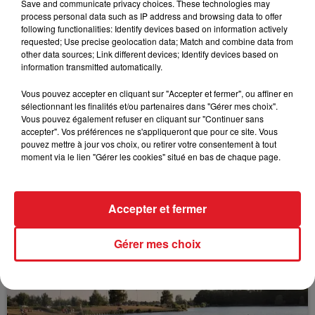
Save and communicate privacy choices. These technologies may
process personal data such as IP address and browsing data to offer
following functionalities: Identify devices based on information actively
requested; Use precise geolocation data; Match and combine data from
other data sources; Link different devices; Identify devices based on
FIL D'ACTUS
information transmitted automatically.
Vous pouvez accepter en cliquant sur "Accepter et fermer", ou affiner en
sélectionnant les finalités et/ou partenaires dans "Gérer mes choix".
Vous pouvez également refuser en cliquant sur "Continuer sans
accepter". Vos préférences ne s'appliqueront que pour ce site. Vous
pouvez mettre à jour vos choix, ou retirer votre consentement à tout
moment via le lien "Gérer les cookies" situé en bas de chaque page.
15 juillet 2026
Accepter et fermer
BÉTHUNE: ENQUÊTE POUR HOMICIDE
VOLONTAIRE EN COURS, APRÈS LA...
Gérer mes choix
Selon les premiers éléments, le logement servait
à des prostituées