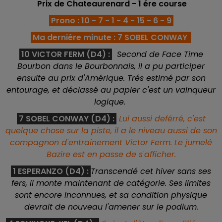
Prix de Chateaurenard - 1 ére
course
Prono : 10 - 7 - 1 - 4 - 15 - 6 - 9
Ma derniére minute : 7 SOBEL CONWAY
10 VICTOR FERM (D4) :
Second de Face Time
Bourbon dans le Bourbonnais, il a pu participer
ensuite au prix d'Amérique. Trés estimé par son
entourage, et déclassé au papier c'est un vainqueur
logique.
7 SOBEL CONWAY (D4) :
Lui aussi deférré, c'est
quelque chose sur la piste, il a le niveau aussi de son
compagnon d'entrainement Victor Ferm. Le jumelé
Bazire est en passe de s'afficher.
1 ESPERANZO (D4) :
Transcendé cet hiver sans ses
fers, il monte maintenant de catégorie. Ses limites
sont encore inconnues, et sa condition physique
devrait de nouveau l'amener sur le podium.