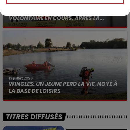
15 juillet 2026
BÉTHUNE: ENQUÊTE POUR HOMICIDE
VOLONTAIRE EN COURS, APRÈS LA...
Selon les premiers éléments, le logement servait
à des prostituées
13 juillet 2026
WINGLES: UN JEUNE PERD LA VIE, NOYÉ À
LA BASE DE LOISIRS
La victime a coulé à pic
TITRES DIFFUSÉS