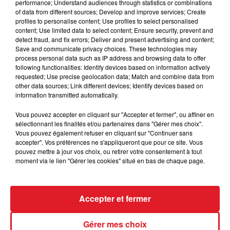
performance; Understand audiences through statistics or combinations
lui permettra pas d'être à 100 %. Mais même
of data from different sources; Develop and improve services; Create
amoindri, il peut finir 5 éme.
profiles to personalise content; Use profiles to select personalised
content; Use limited data to select content; Ensure security, prevent and
****
detect fraud, and fix errors; Deliver and present advertising and content;
Save and communicate privacy choices. These technologies may
En direct des pistes
process personal data such as IP address and browsing data to offer
following functionalities: Identify devices based on information actively
R1 Caen : 708 CIERO NOA
requested; Use precise geolocation data; Match and combine data from
other data sources; Link different devices; Identify devices based on
R3 Chantilly : 410 SAMISSYA
information transmitted automatically.
Vous pouvez accepter en cliquant sur "Accepter et fermer", ou affiner en
sélectionnant les finalités et/ou partenaires dans "Gérer mes choix".
Vous pouvez également refuser en cliquant sur "Continuer sans
FIL D'ACTUS
accepter". Vos préférences ne s'appliqueront que pour ce site. Vous
pouvez mettre à jour vos choix, ou retirer votre consentement à tout
moment via le lien "Gérer les cookies" situé en bas de chaque page.
Accepter et fermer
Gérer mes choix