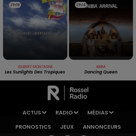
21h18
21h18
21h14
21h14
GILBERT MONTAGNE
ABBA
Les Sunlights Des Tropiques
Dancing Queen
ACTUS
RADIO
MÉDIAS
PRONOSTICS
JEUX
ANNONCEURS