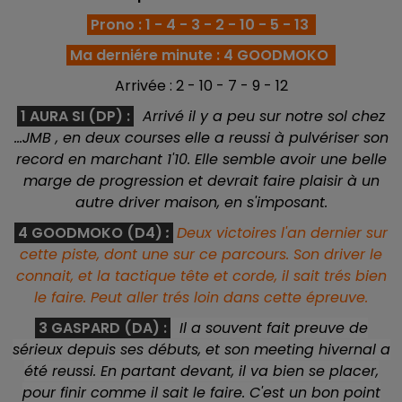
Prono : 1 - 4 - 3 - 2 - 10 - 5 - 13
Ma derniére minute : 4 GOODMOKO
Arrivée : 2 - 10 - 7 - 9 - 12
1 AURA SI (DP) :
Arrivé il y a peu sur notre sol c
hez
...JMB , en deux courses elle a reussi à pulvériser son
record en marchant 1'10. Elle semble avoir une belle
marge de progression et devrait faire plaisir à un
autre driver maison, en s'imposant.
4 GOODMOKO (D4)
:
Deux victoires l'an dernier sur
cette piste, dont une sur ce parcours. Son driver le
connait, et la tactique tête et corde, il sait trés bien
le faire. Peut aller trés loin dans cette épreuve.
3 GASPARD (DA)
:
Il a souvent fait preuve de
sérieux depuis ses débuts, et son meeting hivernal a
été reussi. En partant devant, il va bien se placer,
pour finir comme il sait le faire. C'est un bon point