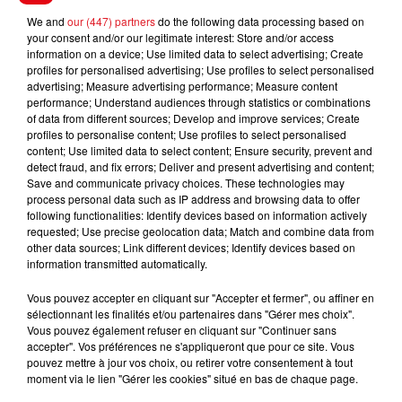
We and
our (447) partners
do the following data processing based on
FIL D'ACTUS
your consent and/or our legitimate interest: Store and/or access
information on a device; Use limited data to select advertising; Create
profiles for personalised advertising; Use profiles to select personalised
advertising; Measure advertising performance; Measure content
performance; Understand audiences through statistics or combinations
of data from different sources; Develop and improve services; Create
profiles to personalise content; Use profiles to select personalised
content; Use limited data to select content; Ensure security, prevent and
detect fraud, and fix errors; Deliver and present advertising and content;
Save and communicate privacy choices. These technologies may
process personal data such as IP address and browsing data to offer
15 juillet 2026
following functionalities: Identify devices based on information actively
BÉTHUNE: ENQUÊTE POUR HOMICIDE
requested; Use precise geolocation data; Match and combine data from
other data sources; Link different devices; Identify devices based on
VOLONTAIRE EN COURS, APRÈS LA...
information transmitted automatically.
Selon les premiers éléments, le logement servait
à des prostituées
Vous pouvez accepter en cliquant sur "Accepter et fermer", ou affiner en
sélectionnant les finalités et/ou partenaires dans "Gérer mes choix".
Vous pouvez également refuser en cliquant sur "Continuer sans
accepter". Vos préférences ne s'appliqueront que pour ce site. Vous
pouvez mettre à jour vos choix, ou retirer votre consentement à tout
moment via le lien "Gérer les cookies" situé en bas de chaque page.