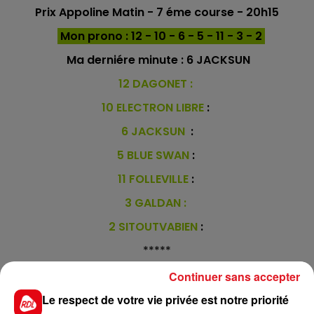
Prix Appoline Matin - 7 éme course - 20h15
Mon prono : 12 - 10 - 6 - 5 - 11 - 3 - 2
Ma derniére minute :
6 JACKSUN
12 DAGONET :
10 ELECTRON LIBRE
:
6 JACKSUN
:
5 BLUE SWAN
:
11 FOLLEVILLE
:
3 GALDAN :
2 SITOUTVABIEN
:
*****
En direct des pistes :
Continuer sans accepter
Le respect de votre vie privée est notre priorité