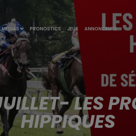
MÉDIAS
PRONOSTICS
JEUX
ANNONCEURS
JUILLET- LES 
HIPPIQUES