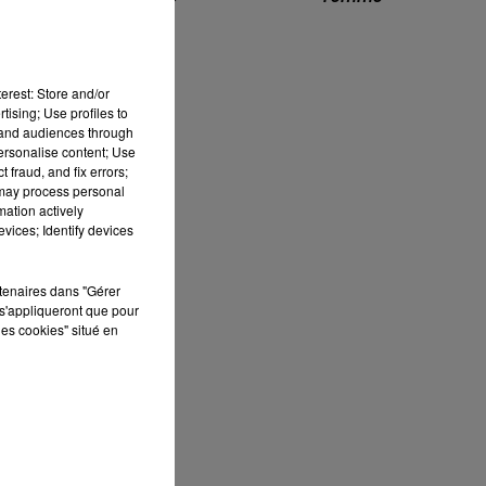
r.
7h00 - 10h00
RDL WEEK-END
erest: Store and/or
tising; Use profiles to
tand audiences through
personalise content; Use
 fraud, and fix errors;
 may process personal
mation actively
vices; Identify devices
s.
rtenaires dans "Gérer
s'appliqueront que pour
les cookies" situé en