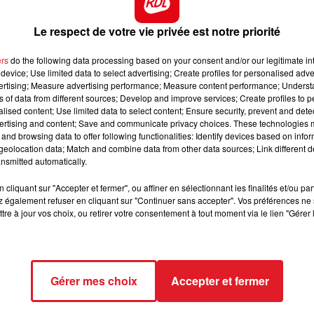
il, il n'en a pas moins gagné sur cette piste l'été dernie
10h00 - 12h00
er entre eux.
Le respect de votre vie privée est notre priorité
RDL WEEKEND
 reflètent pas sa valeur de l'an dernier, c'est la moins
ers
do the following data processing based on your consent and/or our legitimate int
t finir dans les 5.
device; Use limited data to select advertising; Create profiles for personalised adver
vertising; Measure advertising performance; Measure content performance; Unders
ière Anouma Freedom, il fait toute ses courses avec
ns of data from different sources; Develop and improve services; Create profiles to 
alised content; Use limited data to select content; Ensure security, prevent and detect
ertising and content; Save and communicate privacy choices. These technologies
oire sur ce qu'il vient de démontrer cette année. Par c -
and browsing data to offer following functionalities: Identify devices based on infor
.
eolocation data; Match and combine data from other data sources; Link different de
nsmitted automatically.
u grand prix de Pau, ce cheval venu d'Angleterre l'été
tera de créer une belle surprise sur ses meilleures sortie
cliquant sur "Accepter et fermer", ou affiner en sélectionnant les finalités et/ou pa
 également refuser en cliquant sur "Continuer sans accepter". Vos préférences ne 
ect des pistes
tre à jour vos choix, ou retirer votre consentement à tout moment via le lien "Gérer 
Gérer mes choix
Accepter et fermer