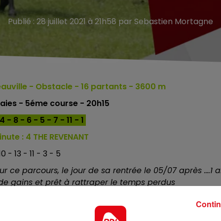
Publié : 28 juillet 2021 à 21h58 par Sebastien Mortagne
auville
- Obstacle - 16
partants - 3600 m
aies - 5éme course - 20h15
- 8 - 6 - 5 - 7 - 11 - 1
nute :
4 THE REVENANT
0 - 13 - 11 - 3 - 5
ur ce parcours, le jour de sa rentrée le 05/07 après ....1 
 de gains et prêt à rattraper le temps perdus
qui a terminé 10 fois dans les 5 premiers en 11 tentative
Contin
eilleure valeur. Incontournable