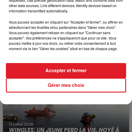
requested; Use precise geolocation data; Match and combine data from
other data sources; Link different devices; Identify devices based on
information transmitted automatically.
Vous pouvez accepter en cliquant sur "Accepter et fermer", ou affiner en
sélectionnant les finalités et/ou partenaires dans "Gérer mes choix".
Vous pouvez également refuser en cliquant sur "Continuer sans
accepter". Vos préférences ne s'appliqueront que pour ce site. Vous
pouvez mettre à jour vos choix, ou retirer votre consentement à tout
moment via le lien "Gérer les cookies" situé en bas de chaque page.
15 juillet 2026
BÉTHUNE: ENQUÊTE POUR HOMICIDE
VOLONTAIRE EN COURS, APRÈS LA...
Accepter et fermer
Selon les premiers éléments, le logement servait
à des prostituées
Gérer mes choix
13 juillet 2026
WINGLES: UN JEUNE PERD LA VIE, NOYÉ À