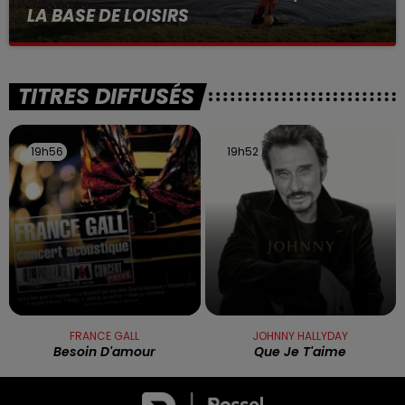
LA BASE DE LOISIRS
La victime a coulé à pic
TITRES DIFFUSÉS
19h56
19h56
19h52
19h52
FRANCE GALL
JOHNNY HALLYDAY
Besoin D'amour
Que Je T'aime