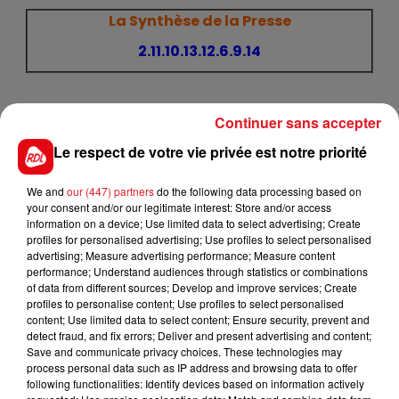
La Synthèse de la Presse
2.11.10.13.12.6.9.14
Continuer sans accepter
Résultat de la veille
Le respect de votre vie privée est notre priorité
Mercredi 8 Juillet 2020
We and
our (447) partners
do the following data processing based on
IL FALLAIT JOUER LE : 4.9.5.15.3
your consent and/or our legitimate interest: Store and/or access
information on a device; Use limited data to select advertising; Create
Résultats et Rapports sur :
www.pmu.fr
profiles for personalised advertising; Use profiles to select personalised
advertising; Measure advertising performance; Measure content
Comment Pariez :
Tiercé
,
Quarté +
,
Quinté+
performance; Understand audiences through statistics or combinations
of data from different sources; Develop and improve services; Create
profiles to personalise content; Use profiles to select personalised
content; Use limited data to select content; Ensure security, prevent and
detect fraud, and fix errors; Deliver and present advertising and content;
Save and communicate privacy choices. These technologies may
process personal data such as IP address and browsing data to offer
FIL D'ACTUS
following functionalities: Identify devices based on information actively