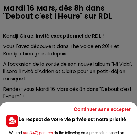
Mardi 16 Mars, dès 8h dans
"Debout c'est l'Heure" sur RDL
Kendji Girac, invité exceptionnel de RDL !
Vous l'avez découvert dans The Voice en 2014 et
Kendji a bien grandi depuis...
A l'occasion de la sortie de son nouvel album "Mi Vida",
il sera l'invité d'Adrien et Claire pour un petit-déj en
musique !
Rendez-vous Mardi 16 Mars dès 8h dans "Debout c'est
l'Heure" !
Continuer sans accepter
Le respect de votre vie privée est notre priorité
FIL D'ACTUS
We and
our (447) partners
do the following data processing based on