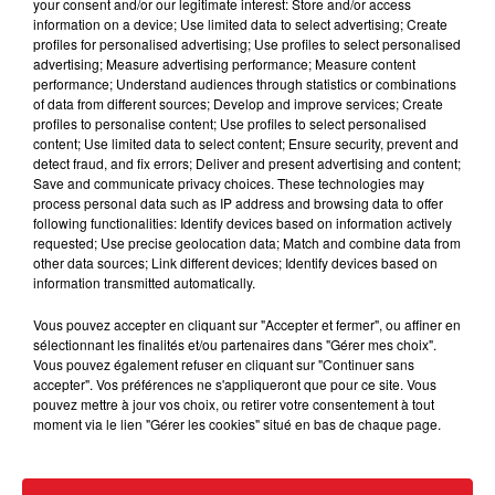
your consent and/or our legitimate interest: Store and/or access
information on a device; Use limited data to select advertising; Create
profiles for personalised advertising; Use profiles to select personalised
advertising; Measure advertising performance; Measure content
performance; Understand audiences through statistics or combinations
of data from different sources; Develop and improve services; Create
profiles to personalise content; Use profiles to select personalised
content; Use limited data to select content; Ensure security, prevent and
detect fraud, and fix errors; Deliver and present advertising and content;
15 juillet 2026
Save and communicate privacy choices. These technologies may
BÉTHUNE: ENQUÊTE POUR HOMICIDE
process personal data such as IP address and browsing data to offer
VOLONTAIRE EN COURS, APRÈS LA...
following functionalities: Identify devices based on information actively
requested; Use precise geolocation data; Match and combine data from
Selon les premiers éléments, le logement servait
other data sources; Link different devices; Identify devices based on
à des prostituées
information transmitted automatically.
Vous pouvez accepter en cliquant sur "Accepter et fermer", ou affiner en
sélectionnant les finalités et/ou partenaires dans "Gérer mes choix".
Vous pouvez également refuser en cliquant sur "Continuer sans
accepter". Vos préférences ne s'appliqueront que pour ce site. Vous
pouvez mettre à jour vos choix, ou retirer votre consentement à tout
moment via le lien "Gérer les cookies" situé en bas de chaque page.
13 juillet 2026
WINGLES: UN JEUNE PERD LA VIE, NOYÉ À