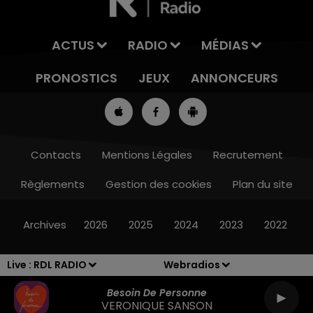
ACTUS
RADIO
MÉDIAS
PRONOSTICS
JEUX
ANNONCEURS
Contacts
Mentions Légales
Recrutement
Règlements
Gestion des cookies
Plan du site
13h00 - 16h00
LES APRÈS-MIDI QUI CHANTENT
Archives
2026
2025
2024
2023
2022
Live :
RDL RADIO
Webradios
Besoin De Personne
VERONIQUE SANSON