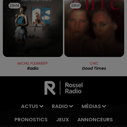
23h14
23h14
23h11
23h11
MICHEL POLNAREFF
CHIC
Radio
Good Times
ACTUS
RADIO
MÉDIAS
PRONOSTICS
JEUX
ANNONCEURS