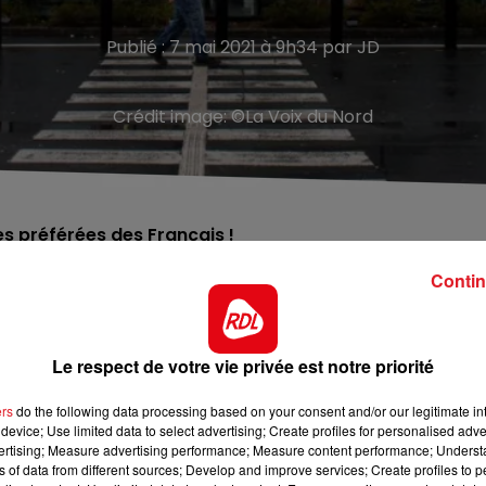
Publié : 7 mai 2021 à 9h34 par JD
Crédit image:
©La Voix du Nord
s préférées des Français !
Contin
ort, contexte sanitaire oblige. Leroy Merlin, géant du
ropole lilloise, décroche la première place des enseignes
fois Decathlon. Le leader du sport, qui appartient
Le respect de votre vie privée est notre priorité
 position depuis 2 ans. Viennent ensuite Amazon, Ikea,
ers
do the following data processing based on your consent and/or our legitimate int
device; Use limited data to select advertising; Create profiles for personalised adver
vertising; Measure advertising performance; Measure content performance; Unders
ns of data from different sources; Develop and improve services; Create profiles to 