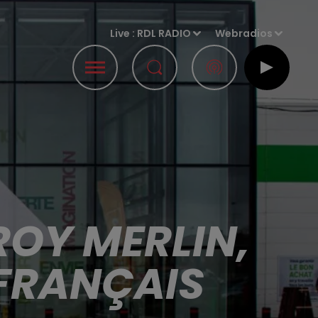
Live :
RDL RADIO
Webradios
ROY MERLIN,
 FRANÇAIS