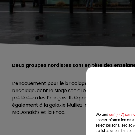
Deux groupes nordistes sont en tête des enseigne
L’engouement pour le bricolage n’a jamais été aussi f
bricolage, dont le siège social est basé dans la mét
préférées des Français. Il dépasse pour la première 
également à la galaxie Mulliez, occupait la première
McDonald’s et la Fnac.
We and
our (447) partn
access information on a 
select personalised ad
statistics or combinatio