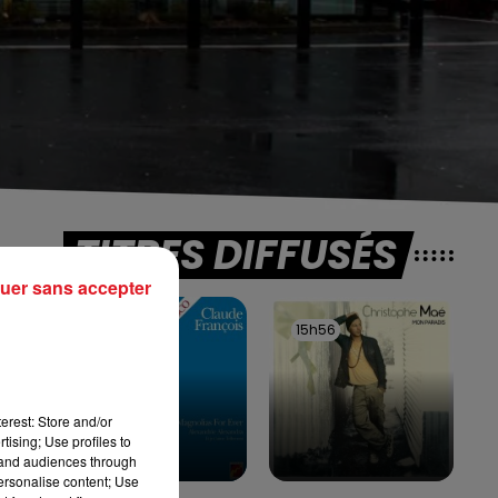
TITRES DIFFUSÉS
uer sans accepter
16h00
16h00
15h56
15h56
erest: Store and/or
tising; Use profiles to
tand audiences through
personalise content; Use