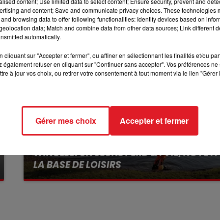
alised content; Use limited data to select content; Ensure security, prevent and detect
ertising and content; Save and communicate privacy choices. These technologies
7h00 - 10h00
and browsing data to offer following functionalities: Identify devices based on infor
DEBOUT C'EST L'HEURE
eolocation data; Match and combine data from other data sources; Link different de
nsmitted automatically.
cliquant sur "Accepter et fermer", ou affiner en sélectionnant les finalités et/ou pa
 également refuser en cliquant sur "Continuer sans accepter". Vos préférences ne 
tre à jour vos choix, ou retirer votre consentement à tout moment via le lien "Gérer 
Gérer mes choix
Accepter et fermer
13 juillet 2026
WINGLES: UN JEUNE PERD LA VIE, NOYÉ À
LA BASE DE LOISIRS
La victime a coulé à pic