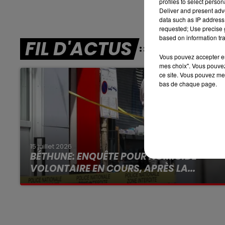
profiles to select person
Deliver and present adv
16h00 - 19h00
data such as IP address 
LE JUKEBOX RDL
requested; Use precise g
based on information tra
FIL D'ACTUS
Vous pouvez accepter en 
mes choix". Vous pouvez
ce site. Vous pouvez met
bas de chaque page.
15 juillet 2026
BÉTHUNE: ENQUÊTE POUR HOMICIDE
VOLONTAIRE EN COURS, APRÈS LA...
Selon les premiers éléments, le logement
servait à des prostituées