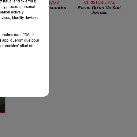
 fraud, and fix errors;
CLAUDE FRANÇOIS
CHRISTOPHE MAE
 may process personal
Alexandrie Alexandra
Parce Qu'on Ne Sait
12h00 - 13h00
mation actively
Jamais
RDL & VOUS
vices; Identify devices
rtenaires dans "Gérer
s'appliqueront que pour
les cookies" situé en