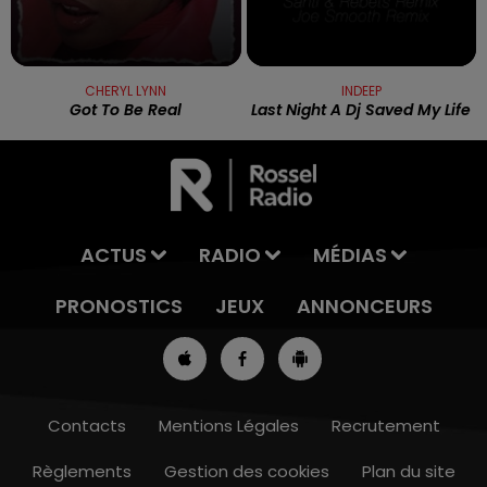
CHERYL LYNN
INDEEP
Got To Be Real
Last Night A Dj Saved My Life
ACTUS
RADIO
MÉDIAS
PRONOSTICS
JEUX
ANNONCEURS
Contacts
Mentions Légales
Recrutement
Règlements
Gestion des cookies
Plan du site
13h00 - 16h00