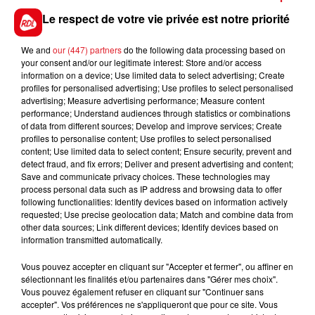
générait jusqu'à près de 170.000 euros de chiffres
Le respect de votre vie privée est notre priorité
d’affaires par mois.
We and
our (447) partners
do the following data processing based on
your consent and/or our legitimate interest: Store and/or access
information on a device; Use limited data to select advertising; Create
profiles for personalised advertising; Use profiles to select personalised
FIL D'ACTUS
advertising; Measure advertising performance; Measure content
performance; Understand audiences through statistics or combinations
of data from different sources; Develop and improve services; Create
profiles to personalise content; Use profiles to select personalised
content; Use limited data to select content; Ensure security, prevent and
detect fraud, and fix errors; Deliver and present advertising and content;
Save and communicate privacy choices. These technologies may
process personal data such as IP address and browsing data to offer
following functionalities: Identify devices based on information actively
requested; Use precise geolocation data; Match and combine data from
other data sources; Link different devices; Identify devices based on
15 juillet 2026
information transmitted automatically.
BÉTHUNE: ENQUÊTE POUR HOMICIDE
VOLONTAIRE EN COURS, APRÈS LA...
Vous pouvez accepter en cliquant sur "Accepter et fermer", ou affiner en
sélectionnant les finalités et/ou partenaires dans "Gérer mes choix".
Selon les premiers éléments, le logement servait
Vous pouvez également refuser en cliquant sur "Continuer sans
à des prostituées
accepter". Vos préférences ne s'appliqueront que pour ce site. Vous