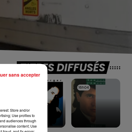
TITRES DIFFUSÉS
uer sans accepter
16h09
16h09
16h04
16h04
erest: Store and/or
tising; Use profiles to
e
tand audiences through
personalise content; Use
 fraud, and fix errors;