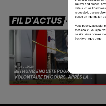
16h00 - 19h00
Deliver and present adv
LE JUKEBOX RDL
data such as IP address 
requested; Use precise g
based on information tra
FIL D'ACTUS
Vous pouvez accepter en 
mes choix". Vous pouvez
ce site. Vous pouvez met
bas de chaque page.
15 juillet 2026
BÉTHUNE: ENQUÊTE POUR HOMICIDE
VOLONTAIRE EN COURS, APRÈS LA...
Selon les premiers éléments, le logement
servait à des prostituées