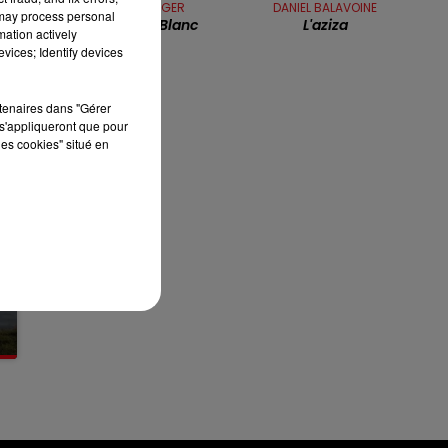
MICHEL BERGER
DANIEL BALAVOINE
12h00 - 13h00
 may process personal
Le Paradis Blanc
L'aziza
RDL & VOUS
mation actively
vices; Identify devices
rtenaires dans "Gérer
s'appliqueront que pour
les cookies" situé en