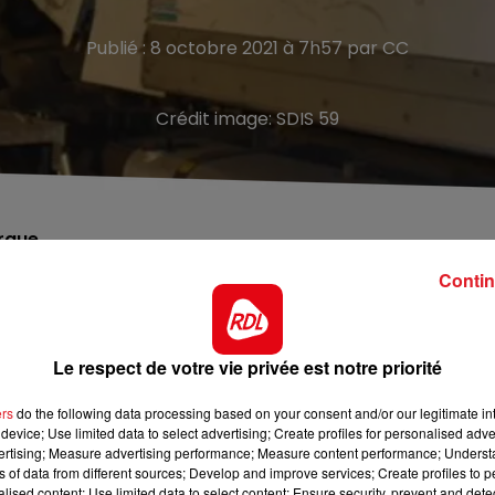
Publié : 8 octobre 2021 à 7h57 par CC
Crédit image:
SDIS 59
erque
Contin
hin, dans le sens Paris - Lille, pour un accident de la
n véhicule léger. Les sapeurs-pompiers ont procédé à la
s son véhicule. Un homme de 40 ans a été grièvement
Le respect de votre vie privée est notre priorité
 le secteur.
ers
do the following data processing based on your consent and/or our legitimate int
 après un accident dans le sens Boulogne vers Calais. Un
device; Use limited data to select advertising; Create profiles for personalised adver
ion, tous deux immobilisés sur les deux voies. La voie d
vertising; Measure advertising performance; Measure content performance; Unders
ns of data from different sources; Develop and improve services; Create profiles to 
de 6 km est en cours
alised content; Use limited data to select content; Ensure security, prevent and detect