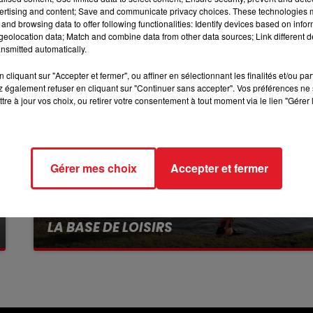
7h00 - 10h00
ertising and content; Save and communicate privacy choices. These technologies
DEBOUT C'EST L'HEURE
and browsing data to offer following functionalities: Identify devices based on infor
eolocation data; Match and combine data from other data sources; Link different de
nsmitted automatically.
cliquant sur "Accepter et fermer", ou affiner en sélectionnant les finalités et/ou pa
 également refuser en cliquant sur "Continuer sans accepter". Vos préférences ne 
tre à jour vos choix, ou retirer votre consentement à tout moment via le lien "Gérer 
Gérer mes choix
Accepter et fermer
13 juillet 2026
WINGLES: UN JEUNE PERD LA VIE, NOYÉ À
LA BASE DE LOISIRS
La victime a coulé à pic