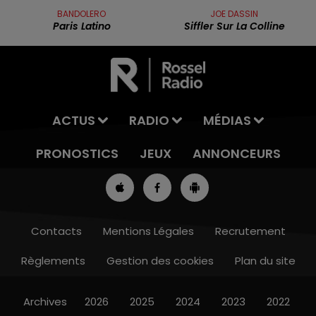
BANDOLERO
JOE DASSIN
Paris Latino
Siffler Sur La Colline
ACTUS
RADIO
MÉDIAS
PRONOSTICS
JEUX
ANNONCEURS
Contacts
Mentions Légales
Recrutement
Règlements
Gestion des cookies
Plan du site
13h00 - 16h00
LES APRÈS-MIDI QUI CHANTENT
Archives
2026
2025
2024
2023
2022