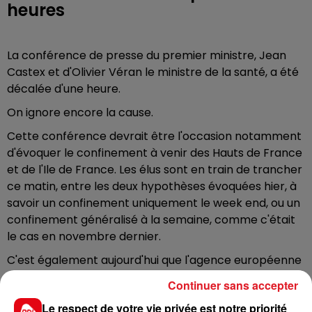
heures
La conférence de presse du premier ministre, Jean
Castex et d'Olivier Véran le ministre de la santé, a été
décalée d'une heure.
On ignore encore la cause.
Cette conférence devrait être l'occasion notamment
d'évoquer le confinement à venir des Hauts de France
et de l'Ile de France. Les élus sont en train de trancher
ce matin, entre les deux hypothèses évoquées hier, à
savoir un confinement uniquement le week end, ou un
confinement généralisé à la semaine, comme c'était
le cas en novembre dernier.
C'est également aujourd'hui que l'agence européenne
du médicament doit rendre son avis sur le vaccin
Continuer sans accepter
Astra Zenaca.
Le respect de votre vie privée est notre priorité