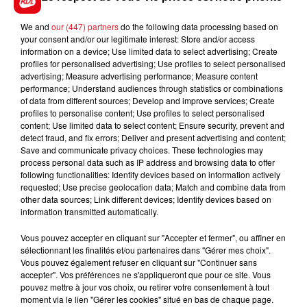
We and
our (447) partners
do the following data processing based on
your consent and/or our legitimate interest: Store and/or access
FIL D'ACTUS
information on a device; Use limited data to select advertising; Create
profiles for personalised advertising; Use profiles to select personalised
advertising; Measure advertising performance; Measure content
performance; Understand audiences through statistics or combinations
of data from different sources; Develop and improve services; Create
profiles to personalise content; Use profiles to select personalised
content; Use limited data to select content; Ensure security, prevent and
detect fraud, and fix errors; Deliver and present advertising and content;
Save and communicate privacy choices. These technologies may
process personal data such as IP address and browsing data to offer
following functionalities: Identify devices based on information actively
15 juillet 2026
requested; Use precise geolocation data; Match and combine data from
BÉTHUNE: ENQUÊTE POUR HOMICIDE
other data sources; Link different devices; Identify devices based on
VOLONTAIRE EN COURS, APRÈS LA...
information transmitted automatically.
Selon les premiers éléments, le logement servait
Vous pouvez accepter en cliquant sur "Accepter et fermer", ou affiner en
à des prostituées
sélectionnant les finalités et/ou partenaires dans "Gérer mes choix".
Vous pouvez également refuser en cliquant sur "Continuer sans
accepter". Vos préférences ne s'appliqueront que pour ce site. Vous
pouvez mettre à jour vos choix, ou retirer votre consentement à tout
moment via le lien "Gérer les cookies" situé en bas de chaque page.