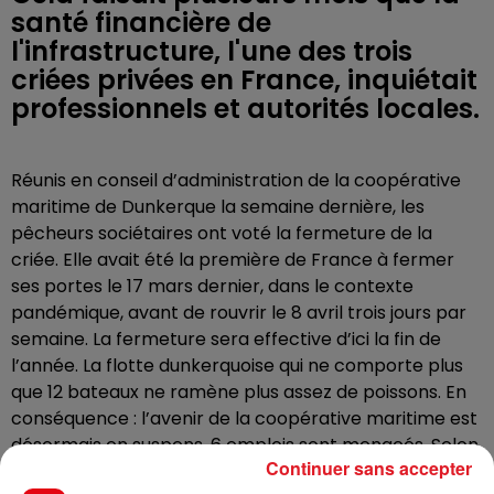
santé financière de
l'infrastructure, l'une des trois
criées privées en France, inquiétait
professionnels et autorités locales.
Réunis en conseil d’administration de la coopérative
maritime de Dunkerque la semaine dernière, les
pêcheurs sociétaires ont voté la fermeture de la
criée. Elle avait été la première de France à fermer
ses portes le 17 mars dernier, dans le contexte
pandémique, avant de
rouvrir le 8 avril
trois jours par
semaine. La fermeture sera effective d’ici la fin de
l’année. La flotte dunkerquoise qui ne comporte plus
que 12 bateaux ne ramène plus assez de poissons. En
conséquence : l’avenir de la coopérative maritime est
désormais en suspens. 6 emplois sont menacés. Selon
Continuer sans accepter
la Voix du Nord, une décision pourrait intervenir dans