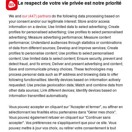
les prochains jours.
Le respect de votre vie privée est notre priorité
We and
our (447) partners
do the following data processing based on
your consent and/or our legitimate interest: Store and/or access
information on a device; Use limited data to select advertising; Create
FIL D'ACTUS
profiles for personalised advertising; Use profiles to select personalised
advertising; Measure advertising performance; Measure content
performance; Understand audiences through statistics or combinations
of data from different sources; Develop and improve services; Create
profiles to personalise content; Use profiles to select personalised
content; Use limited data to select content; Ensure security, prevent and
detect fraud, and fix errors; Deliver and present advertising and content;
Save and communicate privacy choices. These technologies may
process personal data such as IP address and browsing data to offer
following functionalities: Identify devices based on information actively
requested; Use precise geolocation data; Match and combine data from
15 juillet 2026
other data sources; Link different devices; Identify devices based on
BÉTHUNE: ENQUÊTE POUR HOMICIDE
information transmitted automatically.
VOLONTAIRE EN COURS, APRÈS LA...
Vous pouvez accepter en cliquant sur "Accepter et fermer", ou affiner en
Selon les premiers éléments, le logement servait
sélectionnant les finalités et/ou partenaires dans "Gérer mes choix".
à des prostituées
Vous pouvez également refuser en cliquant sur "Continuer sans
accepter". Vos préférences ne s'appliqueront que pour ce site. Vous
pouvez mettre à jour vos choix, ou retirer votre consentement à tout