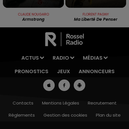
CLAUDE NOUGARO
FLORENT PAGNY
Armstrong
Ma Liberté De Penser
ACTUS
RADIO
MÉDIAS
PRONOSTICS
JEUX
ANNONCEURS
Contacts
Mentions Légales
Recrutement
Règlements
Gestion des cookies
Plan du site
8h00 - 10h00
RDL WEEK-END