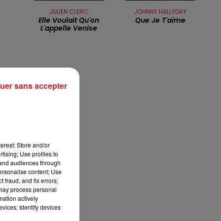
JULIEN CLERC
JOHNNY HALLYDAY
7h00 - 10h00
Elle Voulait Qu'on
Que Je T'aime
DEBOUT C'EST L'HEURE
L'appelle Venise
uer sans accepter
erest: Store and/or
tising; Use profiles to
tand audiences through
personalise content; Use
 fraud, and fix errors;
 may process personal
mation actively
vices; Identify devices