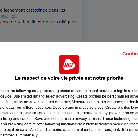
16h00 - 19h00
LE JUKEBOX RDL
Contin
Le respect de votre vie privée est notre priorité
ers
do the following data processing based on your consent and/or our legitimate int
device; Use limited data to select advertising; Create profiles for personalised adver
vertising; Measure advertising performance; Measure content performance; Unders
ns of data from different sources; Develop and improve services; Create profiles to 
alised content; Use limited data to select content; Ensure security, prevent and detect
ertising and content; Save and communicate privacy choices. These technologies
and browsing data to offer following functionalities: Identify devices based on infor
eolocation data; Match and combine data from other data sources; Link different de
nsmitted automatically.