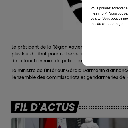
Vous pouvez accepter en 
mes choix". Vous pouvez
ce site. Vous pouvez met
bas de chaque page.
Le président de la Région Xavier Bertrand, a égalemen
plus lourd tribut pour notre sécurité. Immense tristes
de la fonctionnaire de police qui vient d’être lâche
Le ministre de l'Intérieur Gérald Darmanin a annon
l'ensemble des commissariats et gendarmeries de 
FIL D'ACTUS