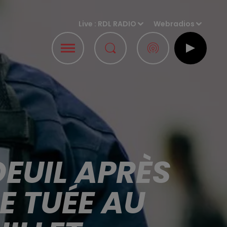
Live :
RDL RADIO
Webradios
DEUIL APRÈS
E TUÉE AU