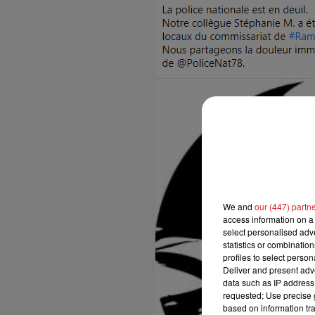
13h00 - 16h00
LES APRÈS-MIDI QUI CHANTENT
We and
our (447) partn
access information on a 
select personalised ad
statistics or combinatio
profiles to select person
Deliver and present adv
data such as IP address 
requested; Use precise g
based on information tra