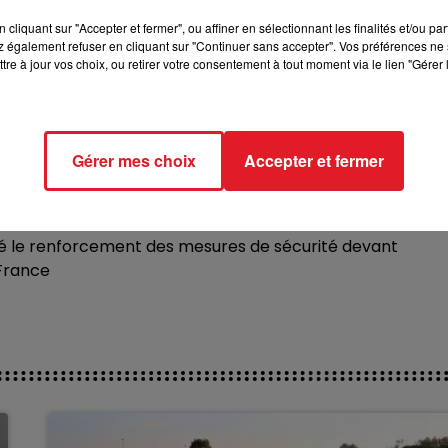
cliquant sur "Accepter et fermer", ou affiner en sélectionnant les finalités et/ou pa
 également refuser en cliquant sur "Continuer sans accepter". Vos préférences ne 
tre à jour vos choix, ou retirer votre consentement à tout moment via le lien "Gérer 
Gérer mes choix
Accepter et fermer
t réagi : "Encore une fois les forces de l’ordre paient le
se et solidarité sans faille avec la famille et les collègues
ment assassinée dans l’exercice de son devoir".
cé le renforcement des mesures de sécurité devant
France