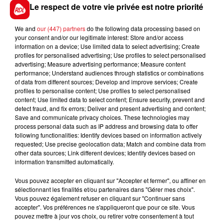
de novembre.
Le respect de votre vie privée est notre priorité
We and
our (447) partners
do the following data processing based on
your consent and/or our legitimate interest: Store and/or access
information on a device; Use limited data to select advertising; Create
FIL D'ACTUS
profiles for personalised advertising; Use profiles to select personalised
advertising; Measure advertising performance; Measure content
performance; Understand audiences through statistics or combinations
of data from different sources; Develop and improve services; Create
profiles to personalise content; Use profiles to select personalised
content; Use limited data to select content; Ensure security, prevent and
detect fraud, and fix errors; Deliver and present advertising and content;
Save and communicate privacy choices. These technologies may
process personal data such as IP address and browsing data to offer
following functionalities: Identify devices based on information actively
requested; Use precise geolocation data; Match and combine data from
15 juillet 2026
other data sources; Link different devices; Identify devices based on
BÉTHUNE: ENQUÊTE POUR HOMICIDE
information transmitted automatically.
VOLONTAIRE EN COURS, APRÈS LA...
Vous pouvez accepter en cliquant sur "Accepter et fermer", ou affiner en
Selon les premiers éléments, le logement servait
sélectionnant les finalités et/ou partenaires dans "Gérer mes choix".
à des prostituées
Vous pouvez également refuser en cliquant sur "Continuer sans
accepter". Vos préférences ne s'appliqueront que pour ce site. Vous
pouvez mettre à jour vos choix, ou retirer votre consentement à tout