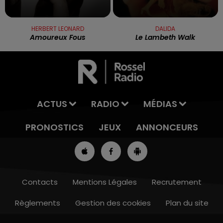
HERBERT LEONARD
DALIDA
Amoureux Fous
Le Lambeth Walk
ACTUS
RADIO
MÉDIAS
PRONOSTICS
JEUX
ANNONCEURS
Contacts
Mentions Légales
Recrutement
Règlements
Gestion des cookies
Plan du site
13h00 - 16h00
LES APRÈS-MIDI QUI CHANTENT