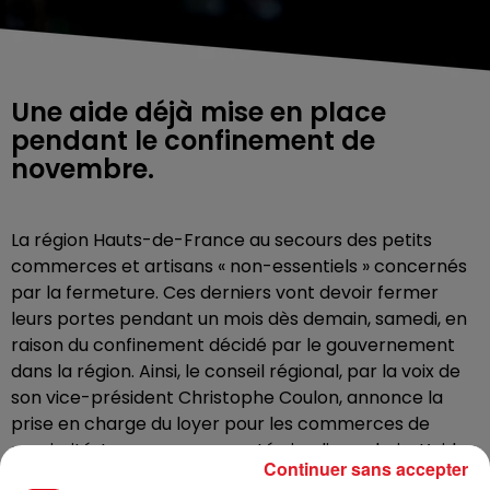
Une aide déjà mise en place
pendant le confinement de
novembre.
La région Hauts-de-France au secours des petits
commerces et artisans « non-essentiels » concernés
par la fermeture. Ces derniers vont devoir fermer
leurs portes pendant un mois dès demain, samedi, en
raison du confinement décidé par le gouvernement
dans la région. Ainsi, le conseil régional, par la voix de
son vice-président Christophe Coulon, annonce la
prise en charge du loyer pour les commerces de
proximité. La mesure sera votée jeudi prochain. L’aide
Continuer sans accepter
avait déjà été mise en place pendant le confinement