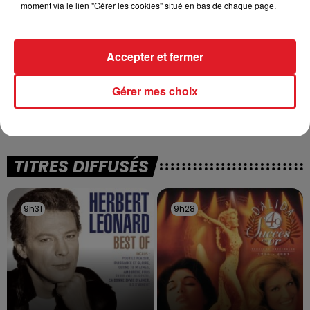
moment via le lien "Gérer les cookies" situé en bas de chaque page.
Accepter et fermer
13 juillet 2026
WINGLES: UN JEUNE PERD LA VIE, NOYÉ À
Gérer mes choix
LA BASE DE LOISIRS
La victime a coulé à pic
TITRES DIFFUSÉS
9h31
9h31
9h28
9h28