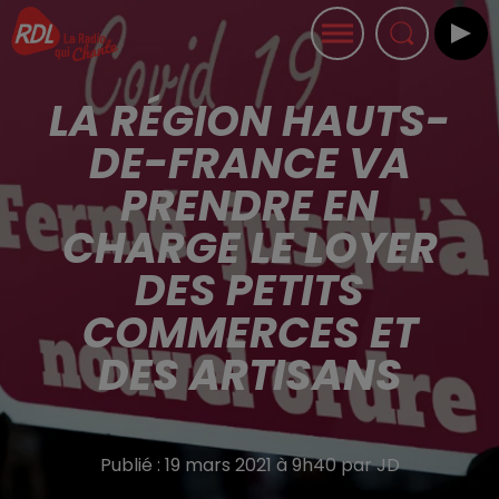
LA RÉGION HAUTS-
DE-FRANCE VA
PRENDRE EN
CHARGE LE LOYER
DES PETITS
COMMERCES ET
DES ARTISANS
Publié : 19 mars 2021 à 9h40 par JD