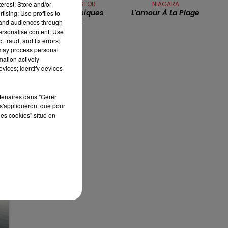
erest: Store and/or
THIERRY PASTOR
NIAGARA
Sur Des Musiques
L'amour À La Plage
tising; Use profiles to
7h00 - 10h00
Noires
tand audiences through
RDL WEEK-END
personalise content; Use
t
 fraud, and fix errors;
s
 may process personal
mation actively
vices; Identify devices
rtenaires dans "Gérer
s'appliqueront que pour
les cookies" situé en