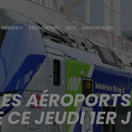
MÉDIAS
PRONOSTICS
JEUX
ANNONCEURS
LES AÉROPORTS
 CE JEUDI 1ER J