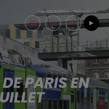
Live :
RDL RADIO
Webradios
 DE PARIS EN
UILLET