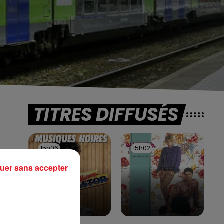
TITRES DIFFUSÉS
15h06
15h06
15h02
15h02
ce
uer sans accepter
es
ion
-