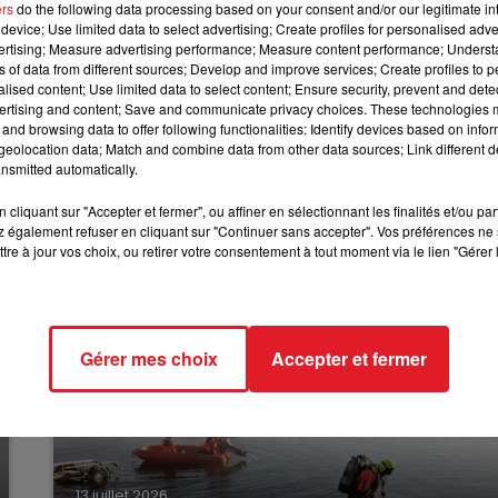
ers
do the following data processing based on your consent and/or our legitimate int
device; Use limited data to select advertising; Create profiles for personalised adver
10h00 - 12h00
vertising; Measure advertising performance; Measure content performance; Unders
 dure plus longtemps. Trois syndicats ont déposé des
RDL WEEKEND
ns of data from different sources; Develop and improve services; Create profiles to 
s grands départs en vacances. Le préavis de l’Unsa cour
alised content; Use limited data to select content; Ensure security, prevent and detect
ellent à faire grève de vendredi à lundi. Ces organisation
ertising and content; Save and communicate privacy choices. These technologies
and browsing data to offer following functionalities: Identify devices based on infor
ntrats de travail, qui prévoit la suppression de certaines
eolocation data; Match and combine data from other data sources; Link different de
nsmitted automatically.
cliquant sur "Accepter et fermer", ou affiner en sélectionnant les finalités et/ou pa
 également refuser en cliquant sur "Continuer sans accepter". Vos préférences ne 
tre à jour vos choix, ou retirer votre consentement à tout moment via le lien "Gérer 
Gérer mes choix
Accepter et fermer
13 juillet 2026