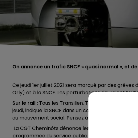
On annonce un trafic SNCF « quasi normal », et de 
Ce jeudi 1er juillet 2021 sera marqué par des grèves
Orly) et à la SNCF. Les perturbations devraient toute
Sur le rail :
Tous les Transilien, TGV Inoui, Ouigo, Int
jeudi, indique la SNCF dans un communiqué. Le trafi
au mouvement social. Pensez à vérifier vos horaires
La CGT Cheminôts dénonce les restructurations et la 
programmée du service public ferroviaire. Les autre