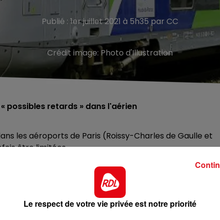
Publié : 1er juillet 2021 à 5h35 par CC
Crédit image:
Photo d'Illustration
« possibles retards » dans l'aérien
 dans les aéroports de Paris (Roissy-Charles de Gaulle et
fois être limitées.
ercités, Eurostar, Thalys prévus circuleront normalement 
Contin
c des TER sera quasi normal, avec quelques adaptations lié
 avant de vous déplacer en gare.
Le respect de votre vie privée est notre priorité
casse de leur statut social, avec en filigrane la disparit
s syndicats de la SNCF, qui dénoncent une « grève fourre