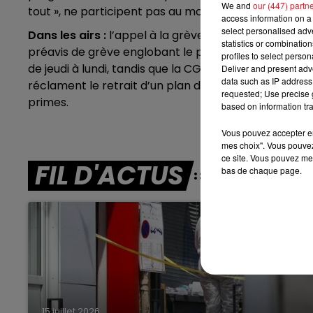
We and
our (447) partn
tout », ne participent pas au mouvement
access information on a 
7h00 - 10h00
select personalised ad
Dans les airs :
l’appel à la grève est plus massif, et
RDL WEEK-END
statistics or combinatio
préavis de grève englobant le premier week-end de
profiles to select person
de jeudi à lundi, tandis que la CGT et la CFE-CGC app
Deliver and present adv
data such as IP address 
réclament le retrait d’un plan de modification des co
requested; Use precise g
primes.
based on information tra
Vous pouvez accepter en 
mes choix". Vous pouvez
ce site. Vous pouvez met
FIL D'ACTUS
bas de chaque page.
15 juillet 2026