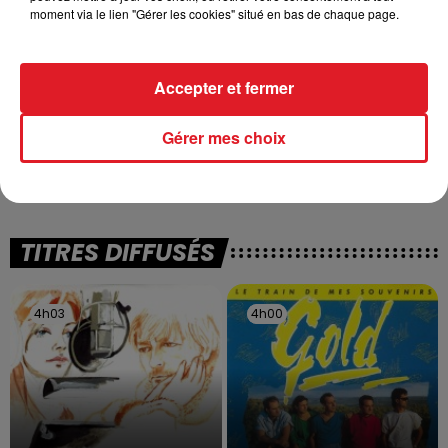
moment via le lien "Gérer les cookies" situé en bas de chaque page.
Accepter et fermer
13 juillet 2026
WINGLES: UN JEUNE PERD LA VIE, NOYÉ À
Gérer mes choix
LA BASE DE LOISIRS
La victime a coulé à pic
TITRES DIFFUSÉS
4h03
4h03
4h00
4h00