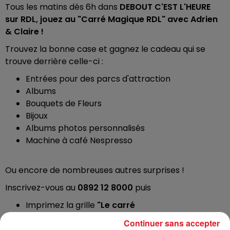
Tous les matins dès 6h dans
DEBOUT C'EST L'HEURE
sur RDL, jouez au "Carré Magique RDL" avec Adrien
& Claire !
Trouvez la bonne case et gagnez le cadeau qui se
trouve derrière celle-ci :
Entrées pour des parcs d'attraction
Albums
Bouquets de Fleurs
Bijoux
Albums photos personnalisés
Machine à café Nespresso
Ou encore de nombreuses autres surprises !
Inscrivez-vous au
0892 12 8000
puis
Imprimez la grille
"Le carré
magique"
en
CLIQUANT JUSTE ICI
Continuer sans accepter
Suivez & cochez les cases chaque matin pour