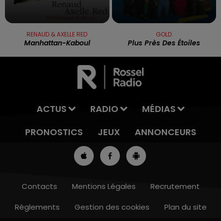
RENAUD & AXELLE RED
GOLD
Manhattan-Kaboul
Plus Près Des Étoiles
ACTUS
RADIO
MÉDIAS
PRONOSTICS
JEUX
ANNONCEURS
Contacts
Mentions Légales
Recrutement
Règlements
Gestion des cookies
Plan du site
7h00 - 10h00
RDL WEEK-END