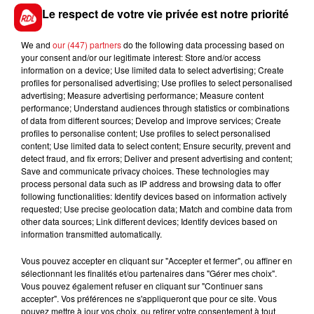
Le respect de votre vie privée est notre priorité
augmenter vos chances de réussite !
We and
our (447) partners
do the following data processing based on
your consent and/or our legitimate interest: Store and/or access
information on a device; Use limited data to select advertising; Create
FIL D'ACTUS
profiles for personalised advertising; Use profiles to select personalised
advertising; Measure advertising performance; Measure content
performance; Understand audiences through statistics or combinations
of data from different sources; Develop and improve services; Create
profiles to personalise content; Use profiles to select personalised
content; Use limited data to select content; Ensure security, prevent and
detect fraud, and fix errors; Deliver and present advertising and content;
Save and communicate privacy choices. These technologies may
process personal data such as IP address and browsing data to offer
following functionalities: Identify devices based on information actively
requested; Use precise geolocation data; Match and combine data from
other data sources; Link different devices; Identify devices based on
15 juillet 2026
BÉTHUNE: ENQUÊTE POUR HOMICIDE
information transmitted automatically.
VOLONTAIRE EN COURS, APRÈS LA...
Vous pouvez accepter en cliquant sur "Accepter et fermer", ou affiner en
Selon les premiers éléments, le logement servait
sélectionnant les finalités et/ou partenaires dans "Gérer mes choix".
à des prostituées
Vous pouvez également refuser en cliquant sur "Continuer sans
accepter". Vos préférences ne s'appliqueront que pour ce site. Vous
pouvez mettre à jour vos choix, ou retirer votre consentement à tout