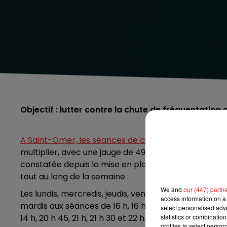
Objectif : lutter contre la chute de fréquentation
A Saint-Omer, les séances de cinéma sans pass sani
multiplier, avec une jauge de 49 personnes par salles
constatée depuis la mise en place du pass sanitair
tout au long de la semaine :
We and
our (447) partn
Les lundis, mercredis, jeudis, vendredis aux séances de 1
access information on a 
mardis aux séances de 16 h, 16 h 30, 17 h et 18 h. L
select personalised ad
statistics or combinatio
14 h, 20 h 45, 21 h, 21 h 30 et 22 h.
profiles to select person