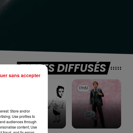
TITRES DIFFUSÉS
uer sans accepter
es
17h54
17h54
17h51
17h51
erest: Store and/or
tising; Use profiles to
de
tand audiences through
personalise content; Use
 fraud, and fix errors;