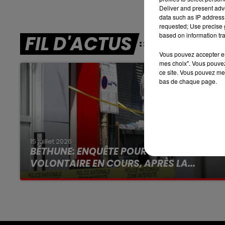
7h00 - 10h00
Deliver and present adv
RDL WEEK-END
data such as IP address 
requested; Use precise g
based on information tra
FIL D'ACTUS
Vous pouvez accepter en 
mes choix". Vous pouvez
ce site. Vous pouvez met
bas de chaque page.
15 juillet 2026
BÉTHUNE: ENQUÊTE POUR HOMICIDE
VOLONTAIRE EN COURS, APRÈS LA...
Selon les premiers éléments, le logement
servait à des prostituées