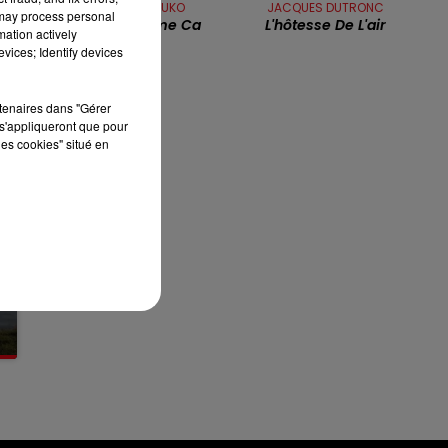
RITA MITSOUKO
JACQUES DUTRONC
7h00 - 10h00
 may process personal
C'est Comme Ca
L'hôtesse De L'air
RDL WEEK-END
mation actively
vices; Identify devices
rtenaires dans "Gérer
s'appliqueront que pour
les cookies" situé en