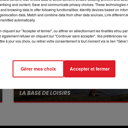
10h00 - 12h00
ertising and content; Save and communicate privacy choices. These technologies
RDL WEEKEND
and browsing data to offer following functionalities: Identify devices based on infor
eolocation data; Match and combine data from other data sources; Link different de
nsmitted automatically.
cliquant sur "Accepter et fermer", ou affiner en sélectionnant les finalités et/ou pa
 également refuser en cliquant sur "Continuer sans accepter". Vos préférences ne 
tre à jour vos choix, ou retirer votre consentement à tout moment via le lien "Gérer 
Gérer mes choix
Accepter et fermer
13 juillet 2026
WINGLES: UN JEUNE PERD LA VIE, NOYÉ À
LA BASE DE LOISIRS
La victime a coulé à pic