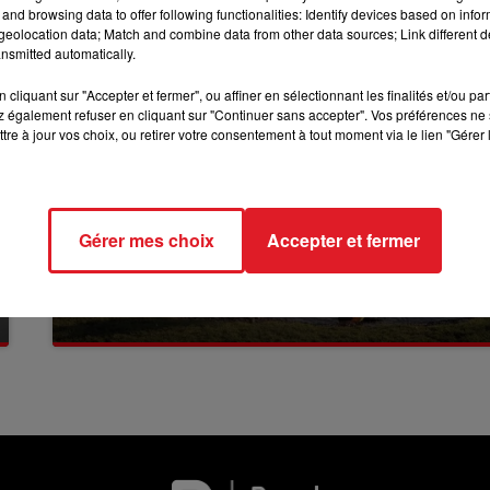
and browsing data to offer following functionalities: Identify devices based on infor
10h00 - 12h00
RDL WEEKEND
eolocation data; Match and combine data from other data sources; Link different de
nsmitted automatically.
cliquant sur "Accepter et fermer", ou affiner en sélectionnant les finalités et/ou pa
 également refuser en cliquant sur "Continuer sans accepter". Vos préférences ne 
tre à jour vos choix, ou retirer votre consentement à tout moment via le lien "Gérer 
Gérer mes choix
Accepter et fermer
13 juillet 2026
WINGLES: UN JEUNE PERD LA VIE, NOYÉ À
LA BASE DE LOISIRS
La victime a coulé à pic