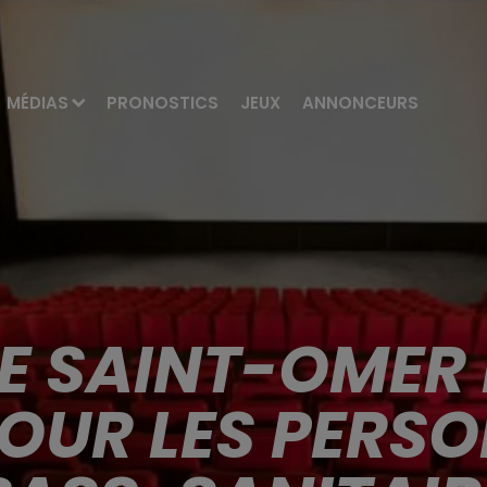
MÉDIAS
PRONOSTICS
JEUX
ANNONCEURS
DE SAINT-OMER 
OUR LES PERS