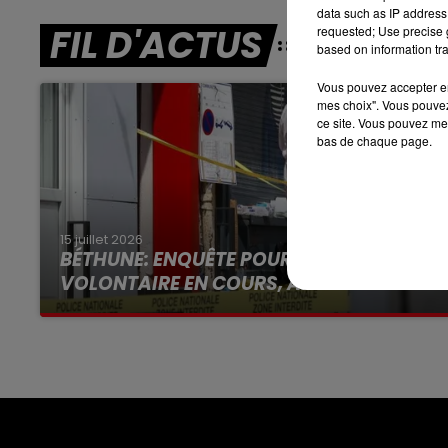
data such as IP address 
7h00 - 10h00
FIL D'ACTUS
RDL WEEK-END
requested; Use precise g
based on information tra
Vous pouvez accepter en 
mes choix". Vous pouvez
ce site. Vous pouvez met
bas de chaque page.
15 juillet 2026
BÉTHUNE: ENQUÊTE POUR HOMICIDE
VOLONTAIRE EN COURS, APRÈS LA...
Selon les premiers éléments, le logement
servait à des prostituées