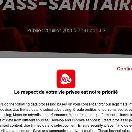
PASS-SANITAIR
Publié : 21 juillet 2021 à 7h41 par JD
Contin
is en place jeudi 22 et dimanche 25 juillet à 21h30 et 22
e
, le cinéma de Saint-Omer pense aux personnes non-
Le respect de votre vie privée est notre priorité
rtir de ce mercredi 21 juillet dans les lieux de culture et d
direction met en place des jauges pour leur permettre de
ers
do the following data processing based on your consent and/or our legitimate int
ublics sont mises en place jeudi 22 et dimanche 25 juillet 
device; Use limited data to select advertising; Create profiles for personalised adver
vertising; Measure advertising performance; Measure content performance; Unders
ns of data from different sources; Develop and improve services; Create profiles to 
alised content; Use limited data to select content; Ensure security, prevent and detect
ertising and content; Save and communicate privacy choices. These technologies