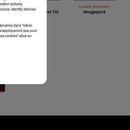
mation actively
7h00 - 10h00
ZAZIE
CLAUDE NOUGARO
RDL WEEK-END
vices; Identify devices
Un Point C'est Toi
Nougayork
rtenaires dans "Gérer
s'appliqueront que pour
les cookies" situé en